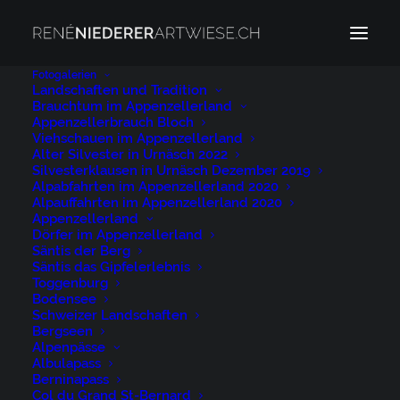
Fotogalerien
Landschaften und Tradition
Brauchtum im Appenzellerland
Appenzellerbrauch Bloch
Passwortgeschützte
Viehschauen im Appenzellerland
Alter Silvester in Urnäsch 2022
Silvesterklausen in Urnäsch Dezember 2019
Seite
Alpabfahrten im Appenzellerland 2020
Alpauffahrten im Appenzellerland 2020
Appenzellerland
Dörfer im Appenzellerland
Dieser Inhalt ist passwortgeschützt. Bitte geben Sie
Säntis der Berg
Ihr Passwort ein, um ihn anzusehen:
Säntis das Gipfelerlebnis
Toggenburg
Bodensee
Schweizer Landschaften
Bergseen
Alpenpässe
Albulapass
Berninapass
Col du Grand St-Bernard