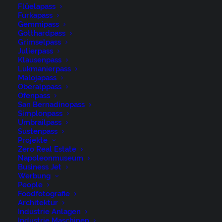
Flüelapass
Furkapass
Gemmipass
Gotthardpass
Grimselpass
Julierpass
Klausenpass
René Niederer Fotografie
Lukmanierpass
Malojapass
Oberalppass
Ofenpass
Nürigstrasse 4
San Bernadinopass
CH 9107 Urnäsch
Simplonpass
Umbrailpass
Switzerland
Sustenpass
Projekte
Phone: +41 79 262 46 52
Zero Real Estate
Napoleonmuseum
Business Jet
niederer@artwiese.ch
Werbung
People
Foodfotografie
Architektur
Industrie Anlagen
Industrie Maschinen