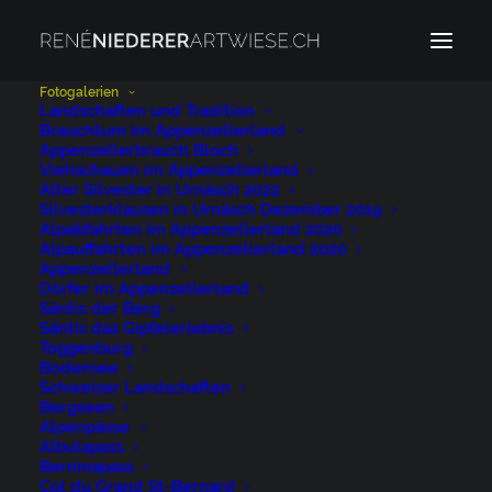
Fotogalerien
Landschaften und Tradition
Zero real estat | Null
Brauchtum im Appenzellerland
Appenzellerbrauch Bloch
Viehschauen im Appenzellerland
Stern Hotel
Alter Silvester in Urnäsch 2022
Silvesterklausen in Urnäsch Dezember 2019
Alpabfahrten im Appenzellerland 2020
Alpauffahrten im Appenzellerland 2020
Kunde: Appenzellerland Tourismus AR
Appenzellerland
Dörfer im Appenzellerland
Creation: Atelier für Sonderaufgaben | Frank
Säntis der Berg
Säntis das Gipfelerlebnis
und Patrik Riklin
Toggenburg
Bodensee
Schweizer Landschaften
Bergseen
Alpenpässe
Albulapass
Berninapass
Col du Grand St-Bernard