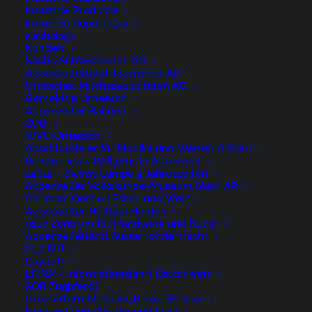
Industrie Produkte
Industrie Reportagen
Kundenlogin
Kunden
Säntis-Schwebebahn AG
Appenzellerland-Tourismus-AR
Urnäscher Milchspezialitäten AG
Gemeinde Urnaesch
Appenzeller Bahnen
ZUBI
WVU Urnaesch
Abschlussfeier für Monika und Werner Altherr
Rendez-vous RAILplus in Appenzell
24011 – Swifiss Lampe 4 Jahreszeiten
Appenzeller Volkskunde-Museum Stein AR
Christian Oertle | Essen und Wein
Appenzeller Heilbad Heiden
9107 Zentrum für Handwerk und Kunst
Appenzellerland Ausserrohdertracht
21_LIVIT
Clavis IT
LITRA – Informationsfahrt Ostschweiz
SOB Zugpferdli
Grosseltern-Magazin_Hampi-Fässler
Hochzeit von Claudia und Iwan