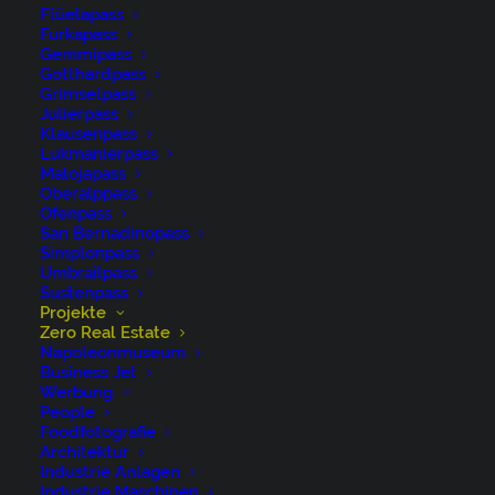
Flüelapass
Furkapass
Gemmipass
Gotthardpass
Grimselpass
Julierpass
Klausenpass
Lukmanierpass
Malojapass
Oberalppass
Ofenpass
San Bernadinopass
Simplonpass
Umbrailpass
Sustenpass
Projekte
Zero Real Estate
Napoleonmuseum
Business Jet
Werbung
People
Foodfotografie
Architektur
Industrie Anlagen
Industrie Maschinen