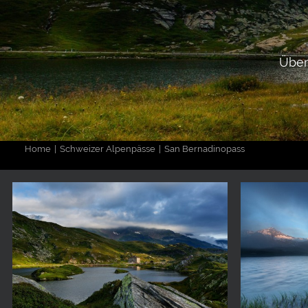
Über
Home
Schweizer Alpenpässe
San Bernadinopass