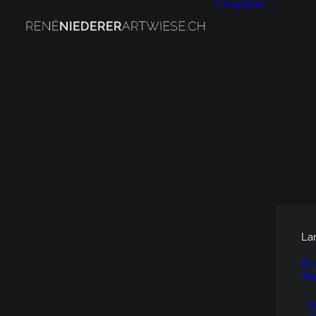
Fotogalerien
La
Br
Ap
A