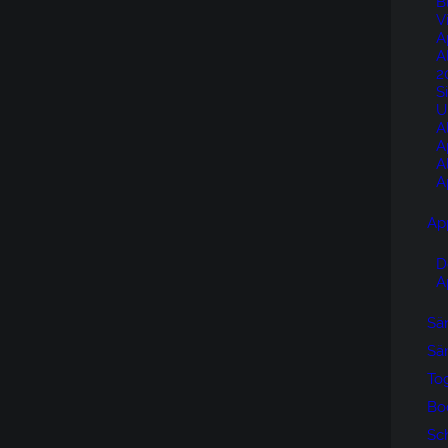
B
V
A
A
2
S
U
A
A
A
A
Ap
D
A
Sän
Sän
To
Bo
Sc