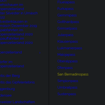
loch
Flüelapass
iehschauen im
Furkapass
ppenzellerland
lter Silvester in Urnäsch
Gemmipass
022
ilvesterklausen in
Gotthardpass
rnäsch Dezember 2019
Grimselpass
lpabfahrten im
ppenzellerland 2020
Julierpass
lpauffahrten im
Klausenpass
ppenzellerland 2020
Lukmanierpass
penzellerland
Malojapass
Oberalppass
örfer im
ppenzellerland
Ofenpass
San Bernadinopass
tis der Berg
Simplonpass
tis das Gipfelerlebnis
Umbrailpass
ggenburg
Sustenpass
densee
hweizer Landschaften