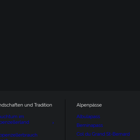
ndschaften und Tradition
Alpenpässe
auchtum im
Albulapass
penzellerland
Berninapass
Col du Grand St-Bernard
ppenzellerbrauch