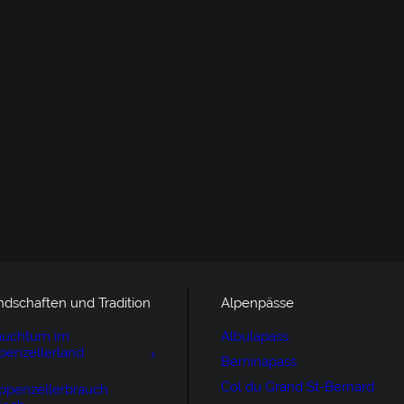
ndschaften und Tradition
Alpenpässe
auchtum im
Albulapass
penzellerland
Berninapass
Col du Grand St-Bernard
ppenzellerbrauch