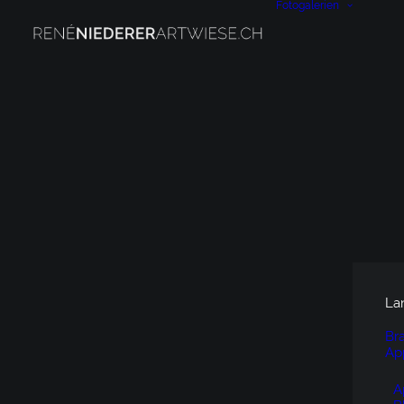
Fotogalerien
La
Br
Ap
A