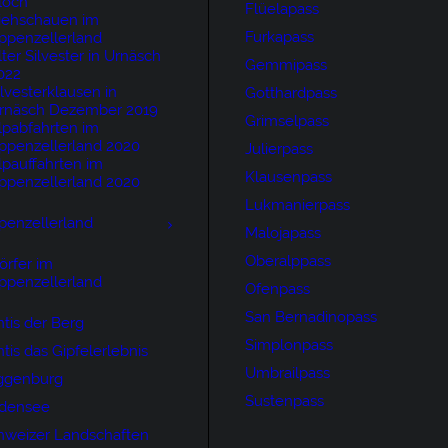
loch
Flüelapass
iehschauen im
Furkapass
ppenzellerland
lter Silvester in Urnäsch
Gemmipass
022
ilvesterklausen in
Gotthardpass
rnäsch Dezember 2019
Grimselpass
lpabfahrten im
ppenzellerland 2020
Julierpass
lpauffahrten im
Klausenpass
ppenzellerland 2020
Lukmanierpass
penzellerland
Malojapass
Oberalppass
örfer im
ppenzellerland
Ofenpass
San Bernadinopass
tis der Berg
Simplonpass
tis das Gipfelerlebnis
Umbrailpass
ggenburg
Sustenpass
densee
hweizer Landschaften