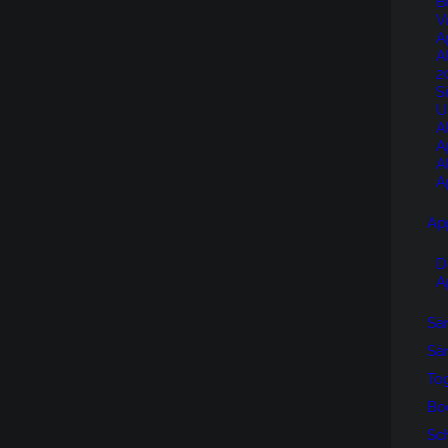
B
V
A
A
2
S
U
A
A
A
A
Ap
D
A
Sän
Sän
To
Bo
Sc