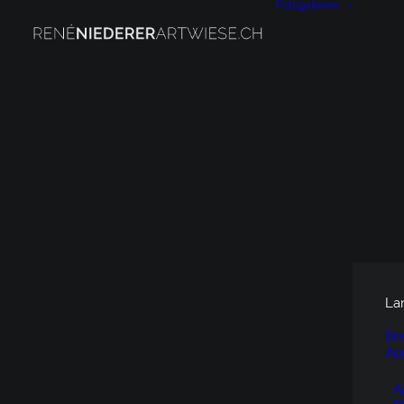
Fotogalerien
La
Br
Ap
A