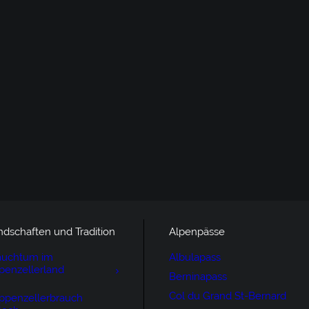
ndschaften und Tradition
Alpenpässe
auchtum im
Albulapass
penzellerland
Berninapass
Col du Grand St-Bernard
ppenzellerbrauch