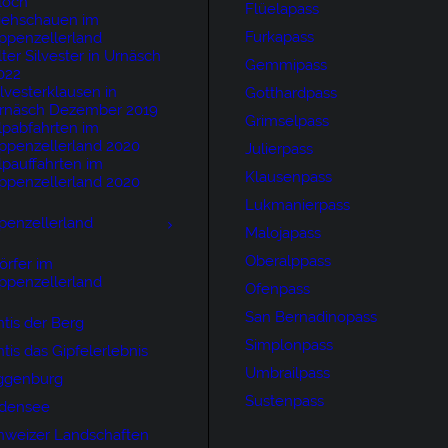
loch
Flüelapass
iehschauen im
Furkapass
ppenzellerland
lter Silvester in Urnäsch
Gemmipass
022
ilvesterklausen in
Gotthardpass
rnäsch Dezember 2019
Grimselpass
lpabfahrten im
ppenzellerland 2020
Julierpass
lpauffahrten im
Klausenpass
ppenzellerland 2020
Lukmanierpass
penzellerland
Malojapass
Oberalppass
örfer im
ppenzellerland
Ofenpass
San Bernadinopass
tis der Berg
Simplonpass
tis das Gipfelerlebnis
Umbrailpass
ggenburg
Sustenpass
densee
hweizer Landschaften