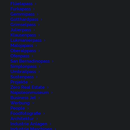
Flüelapass
Furkapass
Gemmipass
Gotthardpass
Grimselpass
Julierpass
Klausenpass
René Niederer Fotografie
Lukmanierpass
Malojapass
Oberalppass
Ofenpass
Nürigstrasse 4
San Bernadinopass
CH 9107 Urnäsch
Simplonpass
Umbrailpass
Switzerland
Sustenpass
Projekte
Phone: +41 79 262 46 52
Zero Real Estate
Napoleonmuseum
Business Jet
niederer@artwiese.ch
Werbung
People
Foodfotografie
Architektur
Industrie Anlagen
Industrie Maschinen