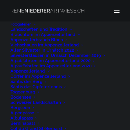
Fotogalerien
Landschaften und Tradition
Brauchtum im Appenzellerland
Appenzellerbrauch Bloch
Passwortgeschützte
Viehschauen im Appenzellerland
Alter Silvester in Urnäsch 2022
Silvesterklausen in Urnäsch Dezember 2019
Seite
Alpabfahrten im Appenzellerland 2020
Alpauffahrten im Appenzellerland 2020
Appenzellerland
Dörfer im Appenzellerland
Dieser Inhalt ist passwortgeschützt. Bitte geben Sie
Säntis der Berg
Ihr Passwort ein, um ihn anzusehen:
Säntis das Gipfelerlebnis
Toggenburg
Bodensee
Schweizer Landschaften
Bergseen
Alpenpässe
Albulapass
Berninapass
Col du Grand St-Bernard