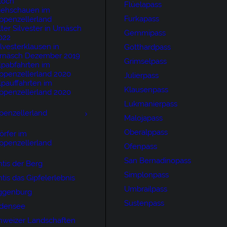
loch
Flüelapass
iehschauen im
Furkapass
ppenzellerland
lter Silvester in Urnäsch
Gemmipass
022
ilvesterklausen in
Gotthardpass
rnäsch Dezember 2019
Grimselpass
lpabfahrten im
ppenzellerland 2020
Julierpass
lpauffahrten im
Klausenpass
ppenzellerland 2020
Lukmanierpass
penzellerland
Malojapass
Oberalppass
örfer im
ppenzellerland
Ofenpass
San Bernadinopass
tis der Berg
Simplonpass
tis das Gipfelerlebnis
Umbrailpass
ggenburg
Sustenpass
densee
hweizer Landschaften