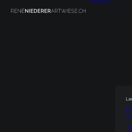
Fotogalerien
La
Br
Ap
A