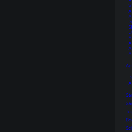
B
V
A
A
2
S
U
A
A
A
A
Ap
D
A
Sän
Sän
To
Bo
Sc