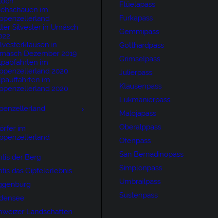
loch
Flüelapass
iehschauen im
Furkapass
ppenzellerland
lter Silvester in Urnäsch
Gemmipass
022
ilvesterklausen in
Gotthardpass
rnäsch Dezember 2019
Grimselpass
lpabfahrten im
ppenzellerland 2020
Julierpass
lpauffahrten im
Klausenpass
ppenzellerland 2020
Lukmanierpass
penzellerland
Malojapass
Oberalppass
örfer im
ppenzellerland
Ofenpass
San Bernadinopass
tis der Berg
Simplonpass
tis das Gipfelerlebnis
Umbrailpass
ggenburg
Sustenpass
densee
hweizer Landschaften