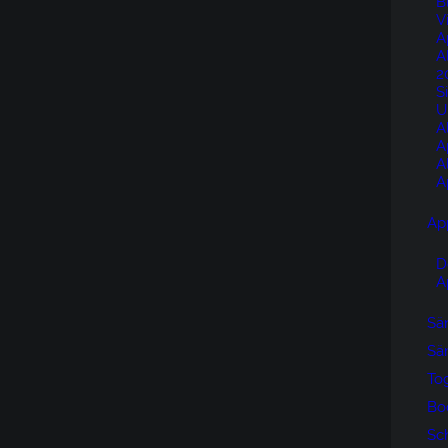
B
V
A
A
2
S
U
A
A
A
A
Ap
D
A
Sän
Sän
To
Bo
Sc