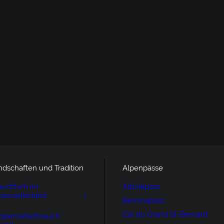
ndschaften und Tradition
Alpenpässe
auchtum im
Albulapass
penzellerland
Berninapass
Col du Grand St-Bernard
ppenzellerbrauch