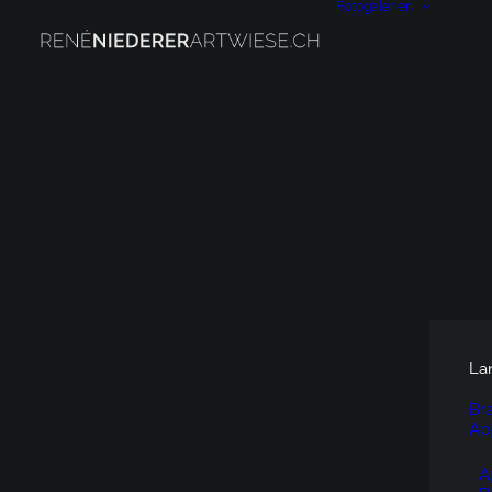
Fotogalerien
La
Br
Ap
A