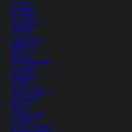
Flüelapass
Furkapass
Gemmipass
Gotthardpass
Grimselpass
Julierpass
Klausenpass
René Niederer Fotografie
Lukmanierpass
Malojapass
Oberalppass
Ofenpass
Nürigstrasse 4
San Bernadinopass
CH 9107 Urnäsch
Simplonpass
Umbrailpass
Switzerland
Sustenpass
Projekte
Phone: +41 79 262 46 52
Zero Real Estate
Napoleonmuseum
Business Jet
niederer@artwiese.ch
Werbung
People
Foodfotografie
Architektur
Industrie Anlagen
Industrie Maschinen