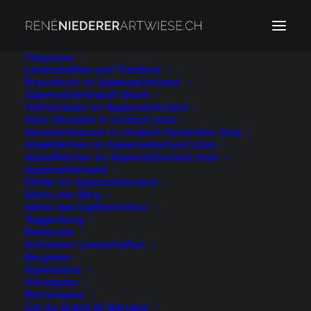
Fotogalerien
Landschaften und Tradition
Brauchtum im Appenzellerland
Appenzellerbrauch Bloch
Passwortgeschützte
Viehschauen im Appenzellerland
Alter Silvester in Urnäsch 2022
Silvesterklausen in Urnäsch Dezember 2019
Seite
Alpabfahrten im Appenzellerland 2020
Alpauffahrten im Appenzellerland 2020
Appenzellerland
Dörfer im Appenzellerland
Dieser Inhalt ist passwortgeschützt. Bitte geben Sie
Säntis der Berg
Ihr Passwort ein, um ihn anzusehen:
Säntis das Gipfelerlebnis
Toggenburg
Bodensee
Schweizer Landschaften
Bergseen
Alpenpässe
Albulapass
Berninapass
Col du Grand St-Bernard