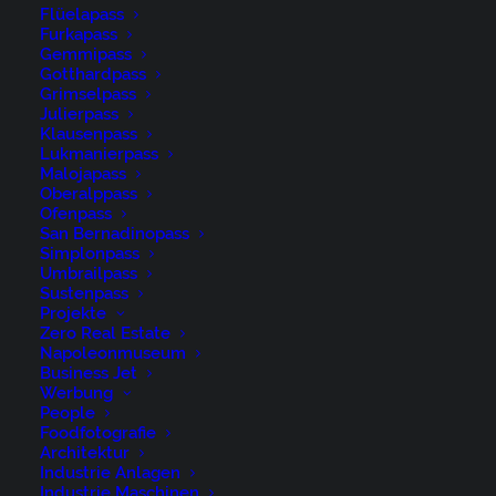
Flüelapass
Furkapass
Gemmipass
Gotthardpass
Grimselpass
Julierpass
Klausenpass
René Niederer Fotografie
Lukmanierpass
Malojapass
Oberalppass
Ofenpass
Nürigstrasse 4
San Bernadinopass
CH 9107 Urnäsch
Simplonpass
Umbrailpass
Switzerland
Sustenpass
Projekte
Phone: +41 79 262 46 52
Zero Real Estate
Napoleonmuseum
Business Jet
niederer@artwiese.ch
Werbung
People
Foodfotografie
Architektur
Industrie Anlagen
Industrie Maschinen