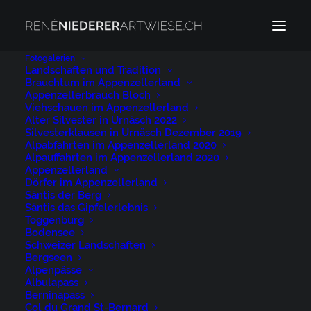
Fotogalerien
Landschaften und Tradition
Brauchtum im Appenzellerland
Appenzellerbrauch Bloch
Passwortgeschützte
Viehschauen im Appenzellerland
Alter Silvester in Urnäsch 2022
Silvesterklausen in Urnäsch Dezember 2019
Seite
Alpabfahrten im Appenzellerland 2020
Alpauffahrten im Appenzellerland 2020
Appenzellerland
Dörfer im Appenzellerland
Dieser Inhalt ist passwortgeschützt. Bitte geben Sie
Säntis der Berg
Ihr Passwort ein, um ihn anzusehen:
Säntis das Gipfelerlebnis
Toggenburg
Bodensee
Schweizer Landschaften
Bergseen
Alpenpässe
Albulapass
Berninapass
Col du Grand St-Bernard