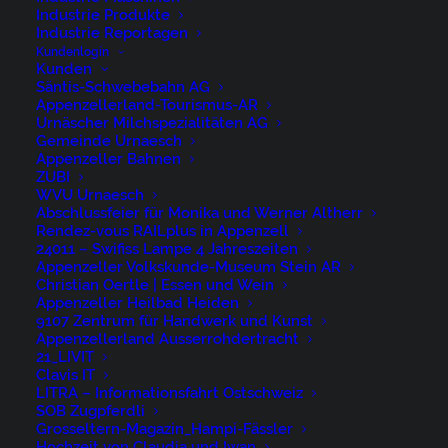
Industrie Produkte
Industrie Reportagen
Kundenlogin
Kunden
Säntis-Schwebebahn AG
Appenzellerland-Tourismus-AR
People on Location
Urnäscher Milchspezialitäten AG
Gemeinde Urnaesch
Appenzeller Bahnen
Arbeiter, Art, Fotografie, Geschlecht, Man,
ZUBI
Mann, Menschen, People, Personen,
WVU Urnaesch
Photography
Abschlussfeier für Monika und Werner Altherr
Rendez-vous RAILplus in Appenzell
24011 – Swifiss Lampe 4 Jahreszeiten
Appenzeller Volkskunde-Museum Stein AR
by niederer@artwiese.ch
Christian Oertle | Essen und Wein
Appenzeller Heilbad Heiden
9107 Zentrum für Handwerk und Kunst
Appenzellerland Ausserrohdertracht
21_LIVIT
Clavis IT
LITRA – Informationsfahrt Ostschweiz
SOB Zugpferdli
Grosseltern-Magazin_Hampi-Fässler
René Niederer Fotografie
Hochzeit von Claudia und Iwan