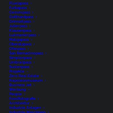
Flüelapass
Geschäftsleitung, Man, Mann, Menschen,
Furkapass
People, Personen, Photography, Portrait,
Gemmipass
Gotthardpass
Porträt, Portät
Grimselpass
Julierpass
Klausenpass
by niederer@artwiese.ch
Lukmanierpass
Malojapass
Oberalppass
Ofenpass
San Bernadinopass
Simplonpass
Umbrailpass
People on Location
Sustenpass
Projekte
Zero Real Estate
Arbeiter, Art, Fotografie, Geschlecht, Man,
Napoleonmuseum
Business Jet
Mann, Menschen, People, Personen,
Werbung
Photography, Portrait, Porträt, Portät
People
Foodfotografie
Architektur
Industrie Anlagen
by niederer@artwiese.ch
Industrie Maschinen