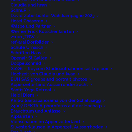
Claudia und Iwan
SchnuP
Nürigstrasse 4
David Zuberbühler Wahlkampagne 2023
Hotel Chäseren
CH 9107 Urnäsch
Wäspe und Partner
Switzerland
Werner Frick Kutschenfahrten
21001_TBW
ref-arai Dorfbilder
Phone: +41 79 262 46 52
Schule Urnäsch
Schriften Haas
niederer@artwiese.ch
Openair St.Gallen
Doppelschmid
21026 – Reycom Studioaufnahmen set top box
Hochzeit von Claudia und Iwan
BUH SAS groups and portrait photos
Appenzellerland Ausserrohdertracht
Säntis Yoga Retreat
Heidi Diem
© 2026 ARTWIESE.
All rights reserved
KB SG Säntispanorama von der Schäflisegg
24007 DEKTA Alphornfotos auf der Hochalp
Brauchtum und Anlässe
Alpfahrten
Viehschauen im Appenzellerland
Silvesterklausen in Appenzell Ausserrhoden