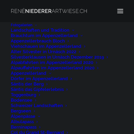
Fotogalerien
Landschaften und Tradition
Brauchtum im Appenzellerland
Arbeiter
Appenzellerbrauch Bloch
Home
Archive by Category "Arbeiter"
Viehschauen im Appenzellerland
Alter Silvester in Urnäsch 2022
Silvesterklausen in Urnäsch Dezember 2019
Alpabfahrten im Appenzellerland 2020
Alpauffahrten im Appenzellerland 2020
Appenzellerland
Dörfer im Appenzellerland
Säntis der Berg
Arbeiter
Säntis das Gipfelerlebnis
Toggenburg
Bodensee
Schweizer Landschaften
Bergseen
People on Location
Alpenpässe
Albulapass
Berninapass
Arbeiter, Art, Fotografie, Geschlecht,
Col du Grand St-Bernard