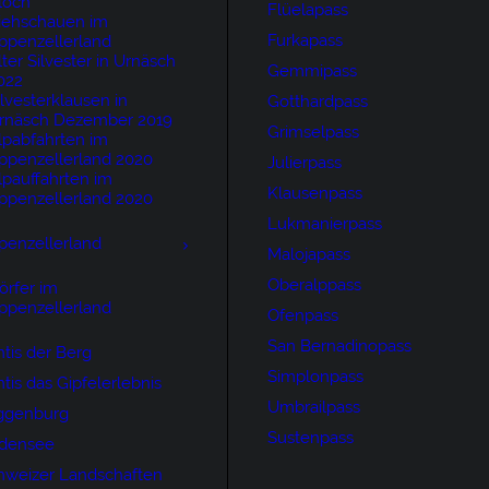
loch
Flüelapass
iehschauen im
Furkapass
ppenzellerland
lter Silvester in Urnäsch
Gemmipass
022
ilvesterklausen in
Gotthardpass
rnäsch Dezember 2019
Grimselpass
lpabfahrten im
ppenzellerland 2020
Julierpass
lpauffahrten im
Klausenpass
ppenzellerland 2020
Lukmanierpass
penzellerland
Malojapass
Oberalppass
örfer im
ppenzellerland
Ofenpass
San Bernadinopass
tis der Berg
Simplonpass
tis das Gipfelerlebnis
Umbrailpass
ggenburg
Sustenpass
densee
hweizer Landschaften