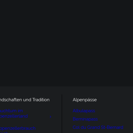
ndschaften und Tradition
Alpenpässe
auchtum im
Albulapass
penzellerland
Berninapass
Col du Grand St-Bernard
ppenzellerbrauch