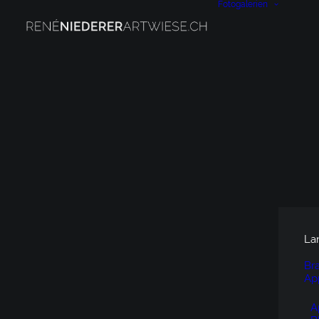
Fotogalerien
La
Br
Ap
A