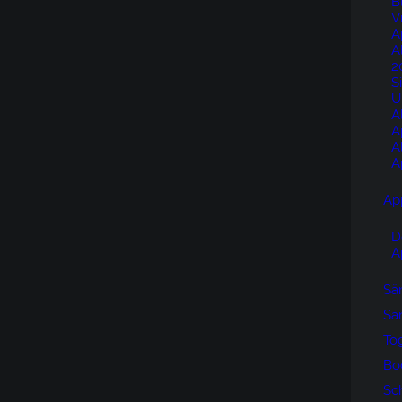
B
V
A
A
2
S
U
A
A
A
A
Ap
D
A
Sän
Sän
To
Bo
Sc