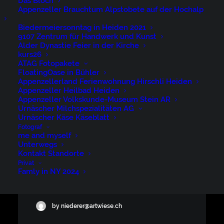
Das Bloch
Appenzeller Brauchtum Alpstobete auf der Hochalp
Openair St.Gallen
Biedermeiersonntag in Heiden 2021
9107 Zentrum für Handwerk und Kunst
Alder Dynastie Feier in der Kirche
Brauchtum und Anlässe, Openair
kurs26
ATAG Fotopakete
FloatingOase in Bühler
Appenzellerland Ferienwohnung Hirschli Heiden
by niederer@artwiese.ch
Appenzeller Heilbad Heiden
Appenzeller Volkskunde-Museum Stein AR
Urnäscher Milchspezialitäten AG
Urnäscher Käse Käseblatt
Fotograf
me and myself
Unterwegs
Openair St.Gallen
Kontakt Standorte
Privat
Famly in NY 2024
Brauchtum und Anlässe, Openair
by niederer@artwiese.ch