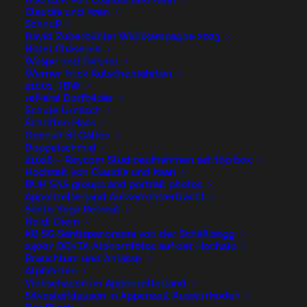
Claudia und Iwan
SchnuP
David Zuberbühler Wahlkampagne 2023
Hotel Chäseren
Wäspe und Partner
René Niederer Fotografie
Werner Frick Kutschenfahrten
21001_TBW
ref-arai Dorfbilder
Nürigstrasse 4
Schule Urnäsch
Schriften Haas
CH 9107 Urnäsch
Openair St.Gallen
Switzerland
Doppelschmid
21026 – Reycom Studioaufnahmen set top box
Hochzeit von Claudia und Iwan
Phone: +41 79 262 46 52
BUH SAS groups and portrait photos
Appenzellerland Ausserrohdertracht
niederer@artwiese.ch
Säntis Yoga Retreat
Heidi Diem
KB SG Säntispanorama von der Schäflisegg
24007 DEKTA Alphornfotos auf der Hochalp
Brauchtum und Anlässe
Alpfahrten
Viehschauen im Appenzellerland
© 2026 ARTWIESE.
All rights reserved
Silvesterklausen in Appenzell Ausserrhoden