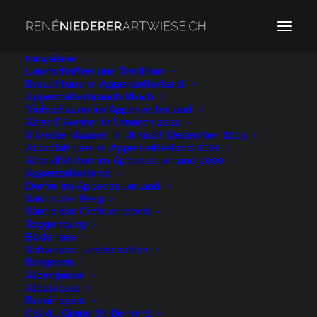
Fotogalerien
Landschaften und Tradition
Brauchtum im Appenzellerland
Regenbogen
Appenzellerbrauch Bloch
Home
Archive by Category "Regenbogen"
Viehschauen im Appenzellerland
Alter Silvester in Urnäsch 2022
Silvesterklausen in Urnäsch Dezember 2019
Alpabfahrten im Appenzellerland 2020
Alpauffahrten im Appenzellerland 2020
Appenzellerland
Dörfer im Appenzellerland
Säntis der Berg
Regenbogen
Säntis das Gipfelerlebnis
Toggenburg
Bodensee
Schweizer Landschaften
Bergseen
Appenzellerland Urnäsch
Alpenpässe
Albulapass
Berninapass
Appenzell, Appenzell Ausserrohden,
Col du Grand St-Bernard