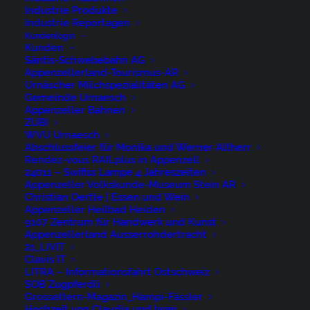
Industrie Produkte
Switzerland, Ticino, Wetter
Industrie Reportagen
Kundenlogin
Kunden
by niederer@artwiese.ch
Säntis-Schwebebahn AG
Appenzellerland-Tourismus-AR
Urnäscher Milchspezialitäten AG
Gemeinde Urnaesch
Appenzeller Bahnen
ZUBI
WVU Urnaesch
Appenzellerland Urnäsch
Abschlussfeier für Monika und Werner Altherr
Rendez-vous RAILplus in Appenzell
24011 – Swifiss Lampe 4 Jahreszeiten
Appenzell, Clouds, Rainbow, Regenbogen,
Appenzeller Volkskunde-Museum Stein AR
Christian Oertle | Essen und Wein
Schweiz, Sommer, Suisse, Switzerland,
Appenzeller Heilbad Heiden
Säntis, Wetter, Wolken, summer
9107 Zentrum für Handwerk und Kunst
Appenzellerland Ausserrohdertracht
21_LIVIT
Clavis IT
by niederer@artwiese.ch
LITRA – Informationsfahrt Ostschweiz
SOB Zugpferdli
Grosseltern-Magazin_Hampi-Fässler
Hochzeit von Claudia und Iwan