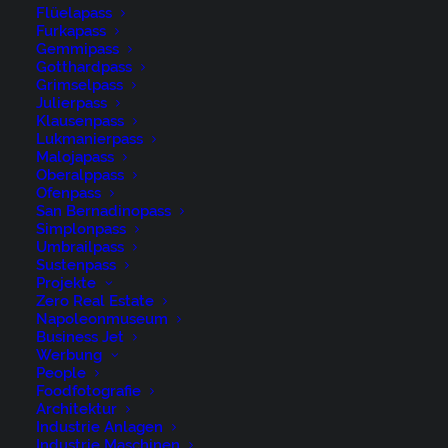
Flüelapass
Gewitter, Ostschweiz, Rainbow,
Furkapass
Regenbogen, Schweiz, Suisse, Switzerland,
Gemmipass
Gotthardpass
Thunderstorm, Urnäsch, Wetter
Grimselpass
Julierpass
Klausenpass
by niederer@artwiese.ch
Lukmanierpass
Malojapass
Oberalppass
Ofenpass
San Bernadinopass
Simplonpass
Umbrailpass
Gotthardpass
Sustenpass
Projekte
Zero Real Estate
Alpen, Alpenpass, Autumn, Berge, Fall,
Napoleonmuseum
Business Jet
Gewässer, Gotthard, Gotthard-Pass, Herbst,
Werbung
Jahreszeiten, Landschaft und Natur, Natur,
People
Orte, Passo del San Gottardo, Passstrasse,
Foodfotografie
Architektur
Rainbow, Regenbogen, Schweiz, St.
Industrie Anlagen
Gotthard, St. Gotthard-Pass, Suisse,
Industrie Maschinen