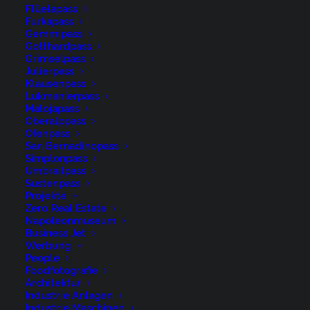
Flüelapass
Oberalppass, Orte, Rueras, Schweiz, Sedrun,
Furkapass
Suisse, Surselva, Switzerland
Gemmipass
Gotthardpass
Grimselpass
Julierpass
by niederer@artwiese.ch
Klausenpass
Lukmanierpass
Malojapass
Oberalppass
Ofenpass
San Bernadinopass
Simplonpass
Umbrailpass
Sustenpass
René Niederer Fotografie
Projekte
Zero Real Estate
Napoleonmuseum
Nürigstrasse 4
Business Jet
Werbung
CH 9107 Urnäsch
People
Switzerland
Foodfotografie
Architektur
Industrie Anlagen
Phone: +41 79 262 46 52
Industrie Maschinen