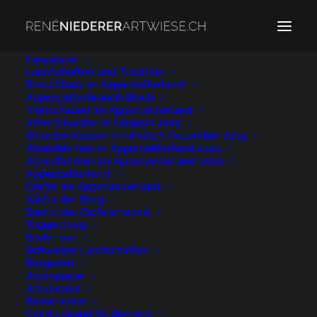
Fotogalerien
Landschaften und Tradition
Brauchtum im Appenzellerland
Rueras
Appenzellerbrauch Bloch
Home
Archive by Category "Rueras"
Viehschauen im Appenzellerland
Alter Silvester in Urnäsch 2022
Silvesterklausen in Urnäsch Dezember 2019
Alpabfahrten im Appenzellerland 2020
Alpauffahrten im Appenzellerland 2020
Appenzellerland
Dörfer im Appenzellerland
Säntis der Berg
Rueras
Säntis das Gipfelerlebnis
Toggenburg
Bodensee
Schweizer Landschaften
Bergseen
Oberalppass
Alpenpässe
Albulapass
Berninapass
Alpen, Alpenpass, Graubünden,
Col du Grand St-Bernard