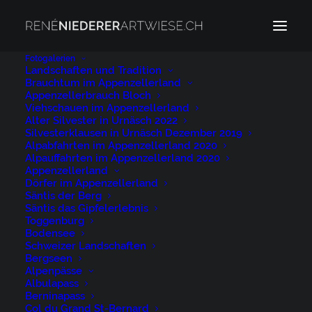
Fotogalerien
Landschaften und Tradition
Brauchtum im Appenzellerland
San Bernadino
Appenzellerbrauch Bloch
Home
Archive by Category "San Bernadino"
Viehschauen im Appenzellerland
Alter Silvester in Urnäsch 2022
Silvesterklausen in Urnäsch Dezember 2019
Alpabfahrten im Appenzellerland 2020
Alpauffahrten im Appenzellerland 2020
Appenzellerland
Dörfer im Appenzellerland
Säntis der Berg
San Bernadino
Säntis das Gipfelerlebnis
Toggenburg
Bodensee
Schweizer Landschaften
Bergseen
Fotoworkshop Natur
Alpenpässe
Albulapass
Berninapass
Alpen, Alpenpass, Bergsee, Bernhardinpass,
Col du Grand St-Bernard