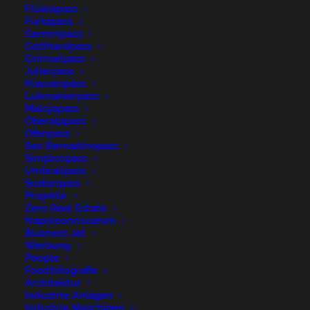
Flüelapass
Gewässer, Graubünden, Passo del
Furkapass
Sanbernadino, San Bernadino, San-
Gemmipass
Gotthardpass
Bernardino-Pass, Schweiz, See, Suisse,
Grimselpass
Switzerland, lake
Julierpass
Klausenpass
Lukmanierpass
Malojapass
by niederer@artwiese.ch
Oberalppass
Ofenpass
San Bernadinopass
Simplonpass
Umbrailpass
Sustenpass
Projekte
Zero Real Estate
Napoleonmuseum
René Niederer Fotografie
Business Jet
Werbung
People
Nürigstrasse 4
Foodfotografie
Architektur
CH 9107 Urnäsch
Industrie Anlagen
Switzerland
Industrie Maschinen