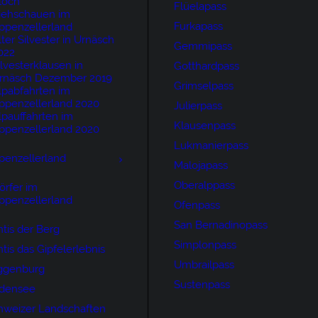
loch
Flüelapass
iehschauen im
Furkapass
ppenzellerland
lter Silvester in Urnäsch
Gemmipass
022
ilvesterklausen in
Gotthardpass
rnäsch Dezember 2019
Grimselpass
lpabfahrten im
ppenzellerland 2020
Julierpass
lpauffahrten im
Klausenpass
ppenzellerland 2020
Lukmanierpass
penzellerland
Malojapass
Oberalppass
örfer im
ppenzellerland
Ofenpass
San Bernadinopass
tis der Berg
Simplonpass
tis das Gipfelerlebnis
Umbrailpass
ggenburg
Sustenpass
densee
hweizer Landschaften