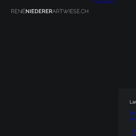
Fotogalerien
La
Br
Ap
A