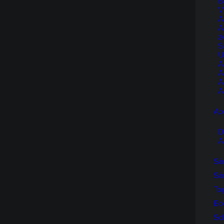
B
V
A
A
2
S
U
A
A
A
A
Ap
D
A
Sän
Sän
To
Bo
Sc