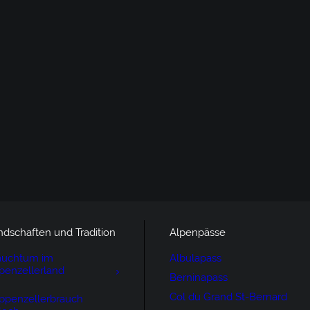
ndschaften und Tradition
Alpenpässe
auchtum im
Albulapass
penzellerland
Berninapass
Col du Grand St-Bernard
ppenzellerbrauch