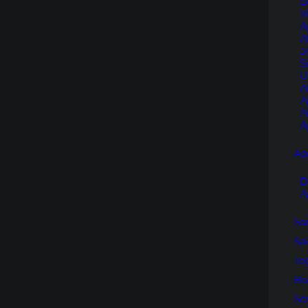
B
V
A
A
2
S
U
A
A
A
A
Ap
D
A
Sän
Sän
To
Bo
Sc