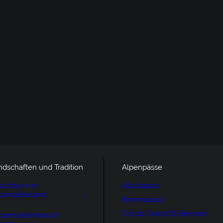
ndschaften und Tradition
Alpenpässe
auchtum im
Albulapass
penzellerland
Berninapass
Col du Grand St-Bernard
ppenzellerbrauch