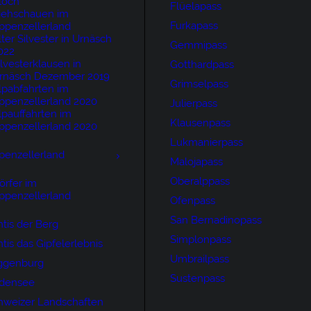
loch
Flüelapass
iehschauen im
Furkapass
ppenzellerland
lter Silvester in Urnäsch
Gemmipass
022
ilvesterklausen in
Gotthardpass
rnäsch Dezember 2019
Grimselpass
lpabfahrten im
ppenzellerland 2020
Julierpass
lpauffahrten im
Klausenpass
ppenzellerland 2020
Lukmanierpass
penzellerland
Malojapass
Oberalppass
örfer im
ppenzellerland
Ofenpass
San Bernadinopass
tis der Berg
Simplonpass
tis das Gipfelerlebnis
Umbrailpass
ggenburg
Sustenpass
densee
hweizer Landschaften