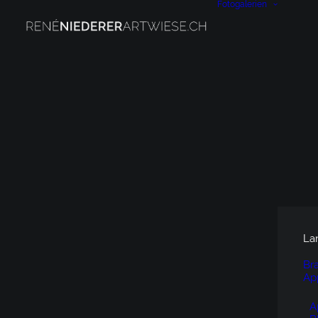
Fotogalerien
La
Br
Ap
A