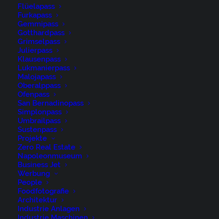
Flüelapass
Furkapass
Gemmipass
Gotthardpass
Grimselpass
Julierpass
Klausenpass
Lukmanierpass
Malojapass
Oberalppass
Ofenpass
San Bernadinopass
Simplonpass
Umbrailpass
Sustenpass
Projekte
Zero Real Estate
Napoleonmuseum
Business Jet
Werbung
People
Foodfotografie
Architektur
Industrie Anlagen
Industrie Maschinen