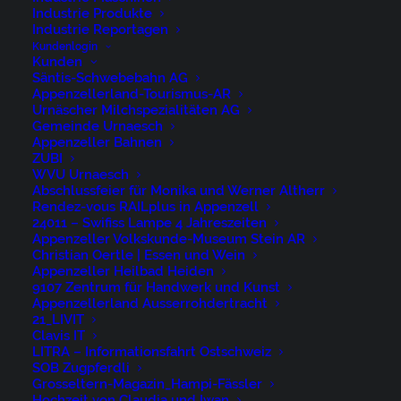
Industrie Produkte
Industrie Reportagen
Kundenlogin
Kunden
Säntis-Schwebebahn AG
23034 - BUH DC
Appenzellerland-Tourismus-AR
Aufnahmen
Urnäscher Milchspezialitäten AG
Gemeinde Urnaesch
Druckgussteile
Appenzeller Bahnen
ZUBI
WVU Urnaesch
23034 - BUH
Abschlussfeier für Monika und Werner Altherr
Rendez-vous RAILplus in Appenzell
24011 – Swifiss Lampe 4 Jahreszeiten
DC
Appenzeller Volkskunde-Museum Stein AR
Christian Oertle | Essen und Wein
Aufnahmen
Appenzeller Heilbad Heiden
9107 Zentrum für Handwerk und Kunst
Druckgussteile
Appenzellerland Ausserrohdertracht
21_LIVIT
Clavis IT
LITRA – Informationsfahrt Ostschweiz
SOB Zugpferdli
Grosseltern-Magazin_Hampi-Fässler
Hochzeit von Claudia und Iwan