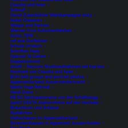
Home
Archive by Category "Bühler"
Claudia und Iwan
SchnuP
David Zuberbühler Wahlkampagne 2023
Hotel Chäseren
Wäspe und Partner
Hier Bilder
Werner Frick Kutschenfahrten
21001_TBW
herunterladen
ref-arai Dorfbilder
Schule Urnäsch
Schriften Haas
Openair St.Gallen
Doppelschmid
21026 – Reycom Studioaufnahmen set top box
Hochzeit von Claudia und Iwan
BUH SAS groups and portrait photos
Bearbeitete Bilder
Appenzellerland Ausserrohdertracht
Säntis Yoga Retreat
Heidi Diem
KB SG Säntispanorama von der Schäflisegg
24007 DEKTA Alphornfotos auf der Hochalp
Brauchtum und Anlässe
Alpfahrten
Viehschauen im Appenzellerland
Silvesterklausen in Appenzell Ausserrhoden