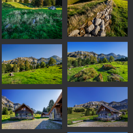
Wasserhüttli 25-09-19-1102
Wasserhüttli 25-09-19-1110
Wasserhüttli 25-09-19-1195
Wasserhüttli 25-09-19-1231