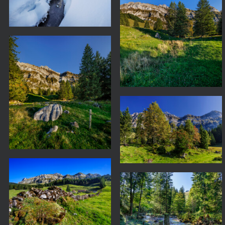
Tosegg 25-09-18-1655-Pano
Tosegg 25-09-18-1579.psd
Wasserhüttli 25-09-19-1160
Aueli 25-09-19-1241
Aueli 25-09-19-1276