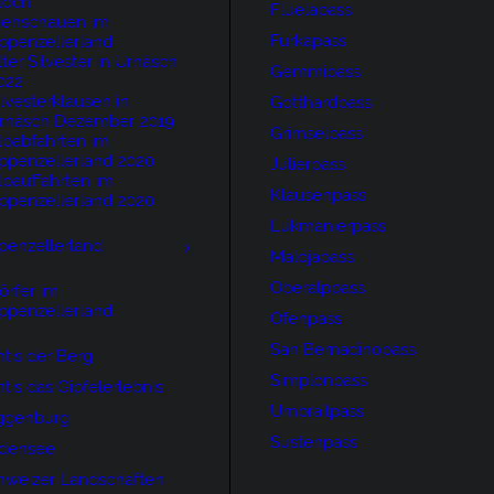
loch
Flüelapass
iehschauen im
Furkapass
ppenzellerland
lter Silvester in Urnäsch
Gemmipass
022
ilvesterklausen in
Gotthardpass
rnäsch Dezember 2019
Grimselpass
lpabfahrten im
ppenzellerland 2020
Julierpass
lpauffahrten im
Klausenpass
ppenzellerland 2020
Lukmanierpass
penzellerland
Malojapass
Oberalppass
örfer im
ppenzellerland
Ofenpass
San Bernadinopass
tis der Berg
Simplonpass
tis das Gipfelerlebnis
Umbrailpass
ggenburg
Sustenpass
densee
hweizer Landschaften