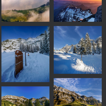
Alp Herrendüren
Laternliweg 25-02-15-1333
Laternliweg 25-02-15-1333
Chammhalden 25-09-18-
1636
Tosegg 25-09-18-1345-Pano