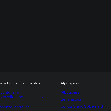
ndschaften und Tradition
Alpenpässe
auchtum im
Albulapass
penzellerland
Berninapass
Col du Grand St-Bernard
ppenzellerbrauch