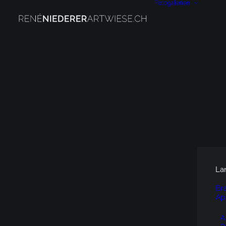
Fotogalerien
La
Br
Ap
A