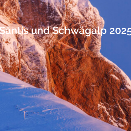
Säntis und Schwägalp 202