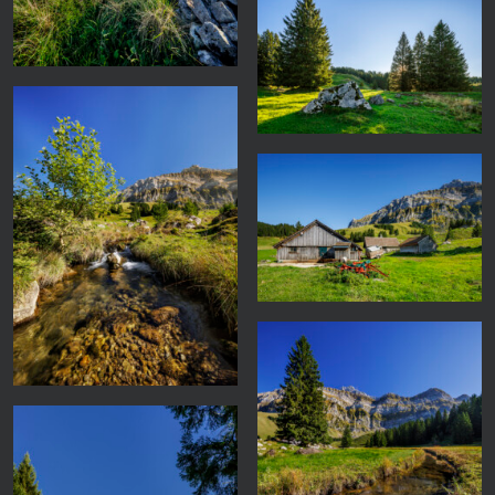
Tosegg 25-09-18-1375
Wasserhüttli 25-09-19-1050-
Pano
Wasserhüttli 25-09-19-1065
Wasserhüttli 25-09-19-1165-
Pano
Aueli 25-09-19-1293