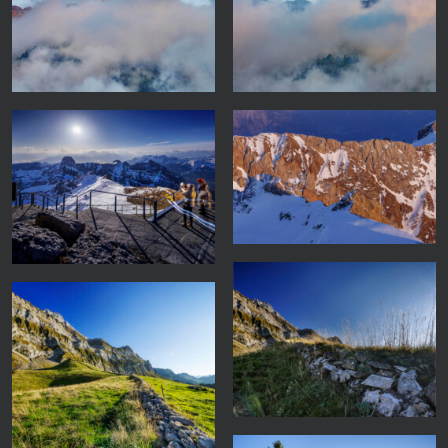
Säntisgipfel in den Wolken
Spitzli in den Wolken 25-06-
25-06-04-1023
04-1020
Chammhalden 25-09-18-
Chammhalden 25-09-18-
1203-Pano
1619