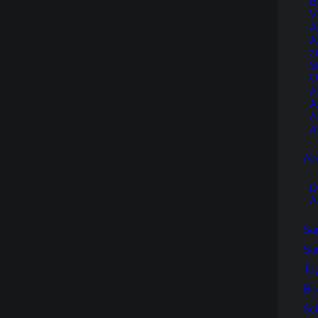
B
V
A
A
2
S
U
A
A
A
A
Ap
D
A
Sän
Sän
To
Bo
Sc