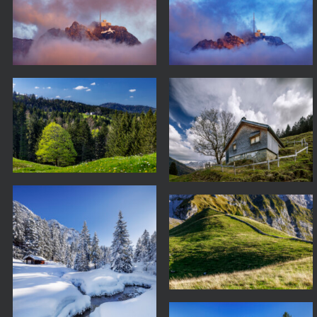
Säntisgipfel in den Wolken
Säntisgipfel in den Wolken
25-06-04-1032
25-06-04-1027
Unteres Scheieli 25-04-29-
Unteres Scheieli 25-04-29-
1784
1196
Laternliweg 25-02-15-1333
Chammhalden 25-09-18-
1340