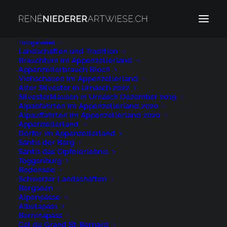
Fotogalerien
Landschaften und Tradition
Romandie
Brauchtum im Appenzellerland
Appenzellerbrauch Bloch
Viehschauen im Appenzellerland
Alter Silvester in Urnäsch 2022
Silvesterklausen in Urnäsch Dezember 2019
Westschweiz
Alpabfahrten im Appenzellerland 2020
Alpauffahrten im Appenzellerland 2020
Appenzellerland
Home
Schweizer Landschaften
Romandie
Dörfer im Appenzellerland
Säntis der Berg
Säntis das Gipfelerlebnis
Toggenburg
Bodensee
Schweizer Landschaften
Bergseen
Alpenpässe
Albulapass
Berninapass
Col du Grand St-Bernard