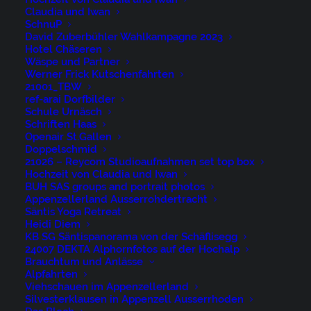
Claudia und Iwan
SchnuP
David Zuberbühler Wahlkampagne 2023
Hotel Chäseren
Wäspe und Partner
Werner Frick Kutschenfahrten
21001_TBW
ref-arai Dorfbilder
Schule Urnäsch
Schriften Haas
Openair St.Gallen
Doppelschmid
21026 – Reycom Studioaufnahmen set top box
Hochzeit von Claudia und Iwan
BUH SAS groups and portrait photos
Appenzellerland Ausserrohdertracht
Säntis Yoga Retreat
Lac de Neuchâtel 16-10-10-1948
Heidi Diem
KB SG Säntispanorama von der Schäflisegg
24007 DEKTA Alphornfotos auf der Hochalp
Brauchtum und Anlässe
Alpfahrten
Viehschauen im Appenzellerland
Silvesterklausen in Appenzell Ausserrhoden