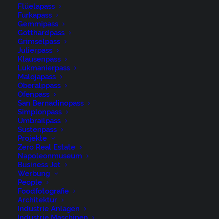
Flüelapass
Furkapass
Granges 21-10-15-1444
Gemmipass
Gotthardpass
Grimselpass
Julierpass
Klausenpass
Lukmanierpass
Malojapass
Oberalppass
Ofenpass
San Bernadinopass
Simplonpass
Umbrailpass
Sustenpass
Projekte
Zero Real Estate
Epesses 21-07-1049
Napoleonmuseum
Business Jet
Werbung
People
Foodfotografie
Architektur
Industrie Anlagen
Industrie Maschinen