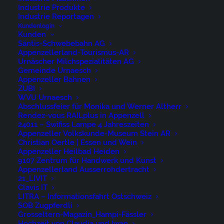
Industrie Produkte
Industrie Reportagen
Kundenlogin
Kunden
Säntis-Schwebebahn AG
Appenzellerland-Tourismus-AR
Urnäscher Milchspezialitäten AG
Gemeinde Urnaesch
Appenzeller Bahnen
ZUBI
WVU Urnaesch
Abschlussfeier für Monika und Werner Altherr
Rendez-vous RAILplus in Appenzell
24011 – Swifiss Lampe 4 Jahreszeiten
Appenzeller Volkskunde-Museum Stein AR
Christian Oertle | Essen und Wein
Appenzeller Heilbad Heiden
9107 Zentrum für Handwerk und Kunst
Appenzellerland Ausserrohdertracht
21_LIVIT
Clavis IT
LITRA – Informationsfahrt Ostschweiz
SOB Zugpferdli
Grosseltern-Magazin_Hampi-Fässler
St-Prex 21-07-1029
Hochzeit von Claudia und Iwan