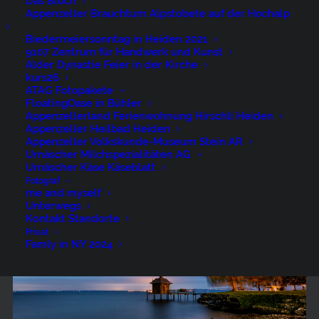
Das Bloch
Appenzeller Brauchtum Alpstobete auf der Hochalp
Biedermeiersonntag in Heiden 2021
9107 Zentrum für Handwerk und Kunst
Alder Dynastie Feier in der Kirche
kurs26
ATAG Fotopakete
FloatingOase in Bühler
Lac de Neuchâtel 16-10-10-1898
Appenzellerland Ferienwohnung Hirschli Heiden
Appenzeller Heilbad Heiden
Appenzeller Volkskunde-Museum Stein AR
Urnäscher Milchspezialitäten AG
Urnäscher Käse Käseblatt
Fotograf
me and myself
Unterwegs
Kontakt Standorte
Privat
Famly in NY 2024