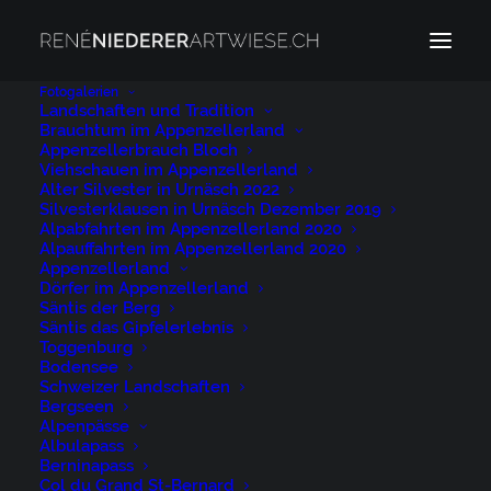
Fotogalerien
Landschaften und Tradition
Title
Brauchtum im Appenzellerland
Appenzellerbrauch Bloch
Viehschauen im Appenzellerland
Alter Silvester in Urnäsch 2022
Silvesterklausen in Urnäsch Dezember 2019
Alpabfahrten im Appenzellerland 2020
Alpauffahrten im Appenzellerland 2020
Appenzellerland
Dörfer im Appenzellerland
Säntis der Berg
Säntis das Gipfelerlebnis
Toggenburg
Bodensee
Alle Bilder als Zip-Datei
Schweizer Landschaften
Bergseen
ZIP Datei Download über WeTransfer
Alpenpässe
Albulapass
Berninapass
CLICK THE BUTTON
Col du Grand St-Bernard