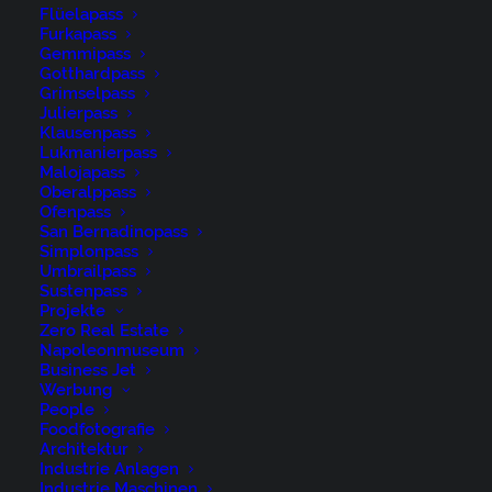
Flüelapass
Furkapass
Gemmipass
Gotthardpass
Grimselpass
Julierpass
Klausenpass
Lukmanierpass
Jedes Bild einzeln herunterladen
Malojapass
Oberalppass
Ofenpass
Download von Zip-Datei und einzelner Bilder über
San Bernadinopass
One Drive.
Simplonpass
Umbrailpass
Sustenpass
CLICK THE BUTTON
Projekte
Zero Real Estate
Napoleonmuseum
Business Jet
Werbung
People
Foodfotografie
Architektur
Industrie Anlagen
Industrie Maschinen