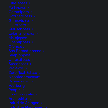
Flüelapass
Furkapass
Gemmipass
Gotthardpass
Grimselpass
Julierpass
Klausenpass
René Niederer Fotografie
Lukmanierpass
Malojapass
Oberalppass
Ofenpass
Nürigstrasse 4
San Bernadinopass
CH 9107 Urnäsch
Simplonpass
Umbrailpass
Switzerland
Sustenpass
Projekte
Phone: +41 79 262 46 52
Zero Real Estate
Napoleonmuseum
Business Jet
niederer@artwiese.ch
Werbung
People
Foodfotografie
Architektur
Industrie Anlagen
Industrie Maschinen