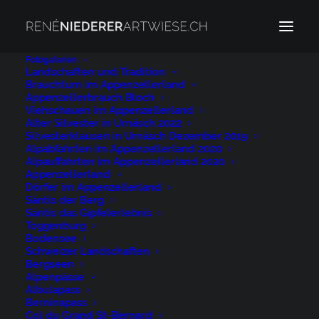
Fotogalerien
Landschaften und Tradition
Brauchtum im Appenzellerland
Appenzellerbrauch Bloch
Passwortgeschützte
Viehschauen im Appenzellerland
Alter Silvester in Urnäsch 2022
Silvesterklausen in Urnäsch Dezember 2019
Seite
Alpabfahrten im Appenzellerland 2020
Alpauffahrten im Appenzellerland 2020
Appenzellerland
Dörfer im Appenzellerland
Dieser Inhalt ist passwortgeschützt. Bitte geben Sie
Säntis der Berg
Ihr Passwort ein, um ihn anzusehen:
Säntis das Gipfelerlebnis
Toggenburg
Bodensee
Schweizer Landschaften
Bergseen
Alpenpässe
Albulapass
Berninapass
Col du Grand St-Bernard