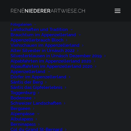
Fotogalerien
Landschaften und Tradition
Brauchtum im Appenzellerland
Albulapass
Appenzellerbrauch Bloch
Home
Albulapass
Albulapass
Viehschauen im Appenzellerland
Alter Silvester in Urnäsch 2022
Silvesterklausen in Urnäsch Dezember 2019
Alpabfahrten im Appenzellerland 2020
Alpauffahrten im Appenzellerland 2020
Appenzellerland
Dörfer im Appenzellerland
Säntis der Berg
Albulapass
Säntis das Gipfelerlebnis
Toggenburg
Bodensee
12. JUNI 2020
|
BY
NIEDERER@ARTWIESE.CH
Schweizer Landschaften
Bergseen
Alpenpässe
Albulapass
Berninapass
Col du Grand St-Bernard