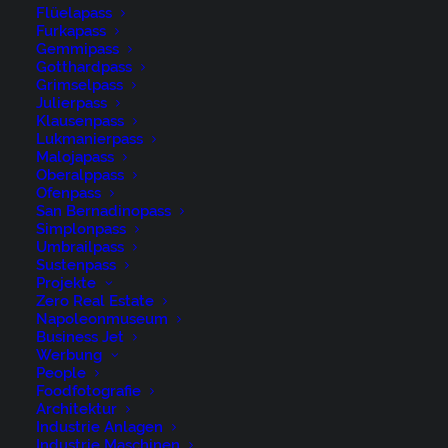
Flüelapass
Furkapass
Gemmipass
Gotthardpass
Grimselpass
Julierpass
Klausenpass
Lukmanierpass
Malojapass
Albulapass, Alpen, Alpenpass, Autumn, Engadin, Fall,
Oberalppass
Graubünden, Herbst, Schweiz, Suisse, Switzerland,
Ofenpass
San Bernadinopass
pass d’alvra
Simplonpass
Umbrailpass
Sustenpass
Projekte
Zero Real Estate
Napoleonmuseum
Business Jet
René Niederer Fotografie
Werbung
People
Foodfotografie
Nürigstrasse 4
Architektur
Industrie Anlagen
CH 9107 Urnäsch
Industrie Maschinen