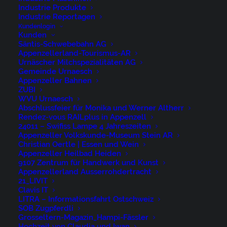
René Niederer Fotografie
Industrie Produkte
Industrie Reportagen
Kundenlogin
Kunden
Nürigstrasse 4
Säntis-Schwebebahn AG
CH 9107 Urnäsch
Appenzellerland-Tourismus-AR
Urnäscher Milchspezialitäten AG
Switzerland
Gemeinde Urnaesch
Appenzeller Bahnen
Phone: +41 79 262 46 52
ZUBI
WVU Urnaesch
Abschlussfeier für Monika und Werner Altherr
niederer@artwiese.ch
Rendez-vous RAILplus in Appenzell
24011 – Swifiss Lampe 4 Jahreszeiten
Appenzeller Volkskunde-Museum Stein AR
Christian Oertle | Essen und Wein
Appenzeller Heilbad Heiden
9107 Zentrum für Handwerk und Kunst
Appenzellerland Ausserrohdertracht
© 2026 ARTWIESE.
All rights reserved
21_LIVIT
Clavis IT
LITRA – Informationsfahrt Ostschweiz
SOB Zugpferdli
Grosseltern-Magazin_Hampi-Fässler
Hochzeit von Claudia und Iwan