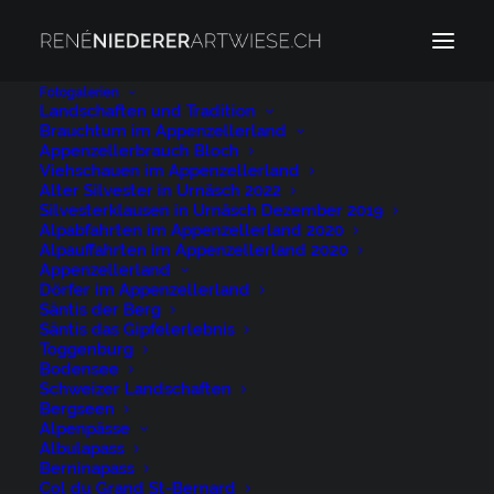
Fotogalerien
Landschaften und Tradition
Brauchtum im Appenzellerland
Appenzellerland Schwellbrunn
Appenzellerbrauch Bloch
Home
Appenzellerland Schwellbrunn
Viehschauen im Appenzellerland
Alter Silvester in Urnäsch 2022
Appenzellerland Schwellbrunn
Silvesterklausen in Urnäsch Dezember 2019
Alpabfahrten im Appenzellerland 2020
Alpauffahrten im Appenzellerland 2020
Appenzellerland
Dörfer im Appenzellerland
Säntis der Berg
Säntis das Gipfelerlebnis
Appenzellerland
Toggenburg
Bodensee
Schwellbrunn
Schweizer Landschaften
Bergseen
Alpenpässe
23. JANUAR 2021
|
BY
NIEDERER@ARTWIESE.CH
Albulapass
Berninapass
Col du Grand St-Bernard