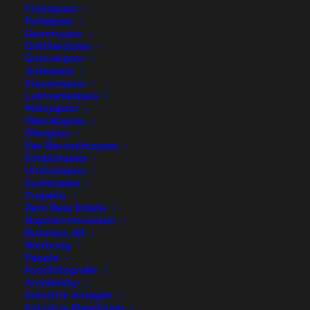
Flüelapass
Furkapass
Gemmipass
Gotthardpass
Grimselpass
Julierpass
Klausenpass
Lukmanierpass
Malojapass
Oberalppass
Ofenpass
San Bernadinopass
Appenzell, Appenzell Ausserrohden, Bauernhof,
Simplonpass
Umbrailpass
Baum, Fotografie, Jahreszeiten, Landschaftsfotografie,
Sustenpass
Morgen, Nebel, Nebelmeer, Ortsbild, Ostschweiz,
Projekte
Zero Real Estate
Outdoor, Photography, Schwellbrunn, Streusiedlung,
Napoleonmuseum
Waldstatt, Wetter, Winter, landscape photography
Business Jet
Werbung
People
Foodfotografie
Architektur
Industrie Anlagen
Industrie Maschinen