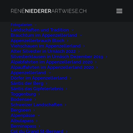
Fotogalerien
Landschaften und Tradition
Brauchtum im Appenzellerland
Appenzellerland Urnäsch
Appenzellerbrauch Bloch
Home
Appenzellerland Urnäsch
Viehschauen im Appenzellerland
Alter Silvester in Urnäsch 2022
Appenzellerland Urnäsch
Silvesterklausen in Urnäsch Dezember 2019
Alpabfahrten im Appenzellerland 2020
Alpauffahrten im Appenzellerland 2020
Appenzellerland
Dörfer im Appenzellerland
Säntis der Berg
Säntis das Gipfelerlebnis
Appenzellerland
Toggenburg
Bodensee
Urnäsch
Schweizer Landschaften
Bergseen
Alpenpässe
31. AUGUST 2022
|
BY
NIEDERER@ARTWIESE.CH
Albulapass
Berninapass
Col du Grand St-Bernard