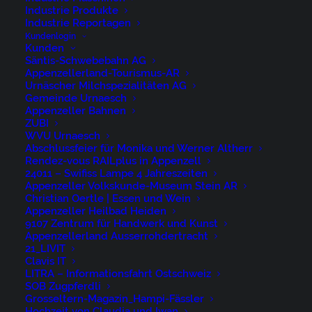
Industrie Produkte
Industrie Reportagen
Nürigstrasse 4
Kundenlogin
Kunden
CH 9107 Urnäsch
Säntis-Schwebebahn AG
Switzerland
Appenzellerland-Tourismus-AR
Urnäscher Milchspezialitäten AG
Gemeinde Urnaesch
Phone: +41 79 262 46 52
Appenzeller Bahnen
ZUBI
niederer@artwiese.ch
WVU Urnaesch
Abschlussfeier für Monika und Werner Altherr
Rendez-vous RAILplus in Appenzell
24011 – Swifiss Lampe 4 Jahreszeiten
Appenzeller Volkskunde-Museum Stein AR
Christian Oertle | Essen und Wein
Appenzeller Heilbad Heiden
9107 Zentrum für Handwerk und Kunst
© 2026 ARTWIESE.
All rights reserved
Appenzellerland Ausserrohdertracht
21_LIVIT
Clavis IT
LITRA – Informationsfahrt Ostschweiz
SOB Zugpferdli
Grosseltern-Magazin_Hampi-Fässler
Hochzeit von Claudia und Iwan