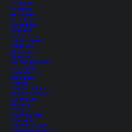
Flüelapass
Furkapass
Gemmipass
Gotthardpass
Grimselpass
Julierpass
Klausenpass
Lukmanierpass
Malojapass
Oberalppass
Ofenpass
San Bernadinopass
Alpen, Appenzell, Appenzell Ausserrohden,
Simplonpass
Umbrailpass
Appenzeller Hinterland, Appenzellermusik, Hochalp,
Sustenpass
Kultur, Musik, Ostschweiz, Schweiz, Sennen, Sommer,
Projekte
Zero Real Estate
Suisse, Switzerland, Tracht, Urnäsch, summer, tradition
Napoleonmuseum
Business Jet
Werbung
People
Foodfotografie
Architektur
Industrie Anlagen
René Niederer Fotografie
Industrie Maschinen