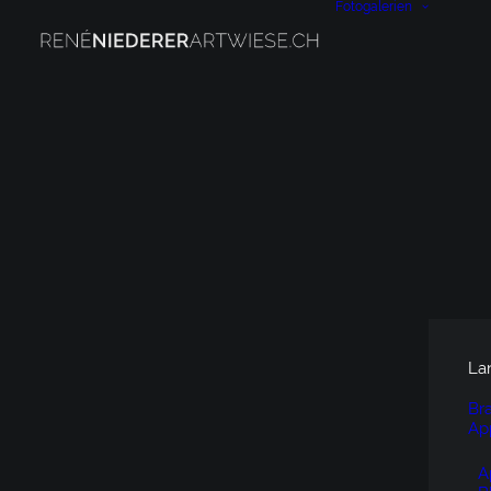
Fotogalerien
La
Br
Ap
A