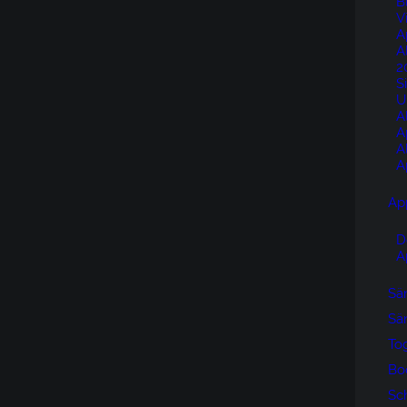
B
V
A
A
2
S
U
A
A
A
A
Ap
D
A
Sän
Sän
To
Bo
Sc