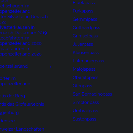
loch
Flüelapass
iehschauen im
Furkapass
ppenzellerland
lter Silvester in Urnäsch
Gemmipass
022
ilvesterklausen in
Gotthardpass
rnäsch Dezember 2019
Grimselpass
lpabfahrten im
ppenzellerland 2020
Julierpass
lpauffahrten im
Klausenpass
ppenzellerland 2020
Lukmanierpass
penzellerland
Malojapass
Oberalppass
örfer im
ppenzellerland
Ofenpass
San Bernadinopass
tis der Berg
Simplonpass
tis das Gipfelerlebnis
Umbrailpass
ggenburg
Sustenpass
densee
hweizer Landschaften