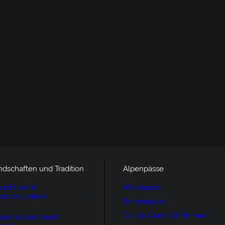
ndschaften und Tradition
Alpenpässe
auchtum im
Albulapass
penzellerland
Berninapass
Col du Grand St-Bernard
ppenzellerbrauch