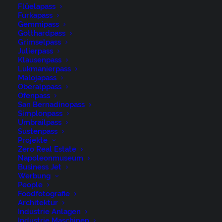
Flüelapass
Furkapass
Gemmipass
Gotthardpass
Grimselpass
Julierpass
Klausenpass
Lukmanierpass
Malojapass
Oberalppass
Ofenpass
San Bernadinopass
Simplonpass
Umbrailpass
Sustenpass
Projekte
Zero Real Estate
Napoleonmuseum
Alp, Alpen, Alps, Appenzell, Appenzell Ausserrohden,
Business Jet
Appenzell Innerrhoden, Appenzeller Hinterland,
Werbung
People
Autumn, Berg, Bergmassiv, Fall, Herbst, Nebel,
Foodfotografie
Nebelmeer, Ostschweiz, Schweiz, Schwägalp, Suisse,
Architektur
Industrie Anlagen
Switzerland, Säntis, Urnäsch, Wetter, alps
Industrie Maschinen