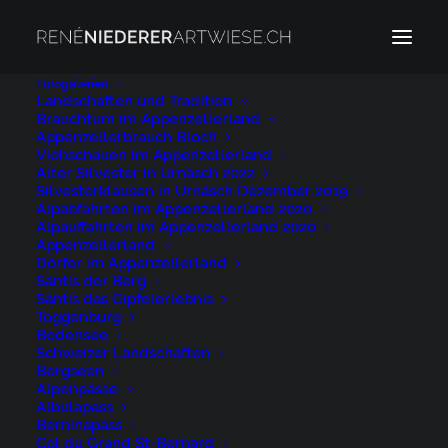
Fotogalerien
Landschaften und Tradition
Brauchtum im Appenzellerland
Appenzellerland Urnäsch
Appenzellerbrauch Bloch
Home
Appenzellerland Urnäsch
Viehschauen im Appenzellerland
Alter Silvester in Urnäsch 2022
Appenzellerland Urnäsch
Silvesterklausen in Urnäsch Dezember 2019
Alpabfahrten im Appenzellerland 2020
Alpauffahrten im Appenzellerland 2020
Appenzellerland
Dörfer im Appenzellerland
Säntis der Berg
Säntis das Gipfelerlebnis
Appenzellerland
Toggenburg
Bodensee
Urnäsch
Schweizer Landschaften
Bergseen
Alpenpässe
29. NOVEMBER 2022
|
BY
NIEDERER@ARTWIESE.CH
Albulapass
Berninapass
Col du Grand St-Bernard