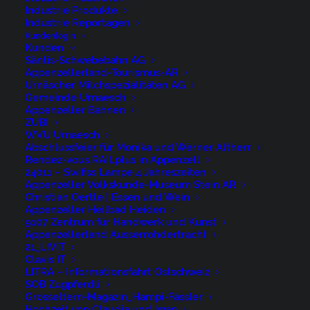
Industrie Produkte
Industrie Reportagen
Kundenlogin
Kunden
Säntis-Schwebebahn AG
Appenzellerland-Tourismus-AR
René Niederer Fotografie
Urnäscher Milchspezialitäten AG
Gemeinde Urnaesch
Appenzeller Bahnen
Nürigstrasse 4
ZUBI
WVU Urnaesch
CH 9107 Urnäsch
Abschlussfeier für Monika und Werner Altherr
Switzerland
Rendez-vous RAILplus in Appenzell
24011 – Swifiss Lampe 4 Jahreszeiten
Appenzeller Volkskunde-Museum Stein AR
Phone: +41 79 262 46 52
Christian Oertle | Essen und Wein
Appenzeller Heilbad Heiden
niederer@artwiese.ch
9107 Zentrum für Handwerk und Kunst
Appenzellerland Ausserrohdertracht
21_LIVIT
Clavis IT
LITRA – Informationsfahrt Ostschweiz
SOB Zugpferdli
Grosseltern-Magazin_Hampi-Fässler
Hochzeit von Claudia und Iwan