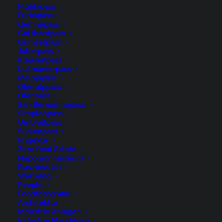
Flüelapass
Furkapass
Gemmipass
Gotthardpass
Grimselpass
Julierpass
Klausenpass
Lukmanierpass
Malojapass
Oberalppass
Ofenpass
San Bernadinopass
Alpabfahrt, Alpaufzug, Alpen, Alpfahrt, Appenzell,
Simplonpass
Umbrailpass
Appenzell Ausserrohden, Appenzeller Hinterland,
Sustenpass
Hundwil, Ostschweiz, Schweiz, Schwägalp, Sennen,
Projekte
Zero Real Estate
Suisse, Switzerland, Säntis, Tracht, Urnaesch, tradition,
Napoleonmuseum
Öberefahre
Business Jet
Werbung
People
Foodfotografie
Architektur
Industrie Anlagen
Industrie Maschinen