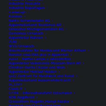
René Niederer Fotografie
Industrie Produkte
Industrie Reportagen
Kundenlogin
Kunden
Nürigstrasse 4
Säntis-Schwebebahn AG
CH 9107 Urnäsch
Appenzellerland-Tourismus-AR
Urnäscher Milchspezialitäten AG
Switzerland
Gemeinde Urnaesch
Appenzeller Bahnen
Phone: +41 79 262 46 52
ZUBI
WVU Urnaesch
Abschlussfeier für Monika und Werner Altherr
niederer@artwiese.ch
Rendez-vous RAILplus in Appenzell
24011 – Swifiss Lampe 4 Jahreszeiten
Appenzeller Volkskunde-Museum Stein AR
Christian Oertle | Essen und Wein
Appenzeller Heilbad Heiden
9107 Zentrum für Handwerk und Kunst
Appenzellerland Ausserrohdertracht
© 2026 ARTWIESE.
All rights reserved
21_LIVIT
Clavis IT
LITRA – Informationsfahrt Ostschweiz
SOB Zugpferdli
Grosseltern-Magazin_Hampi-Fässler
Hochzeit von Claudia und Iwan