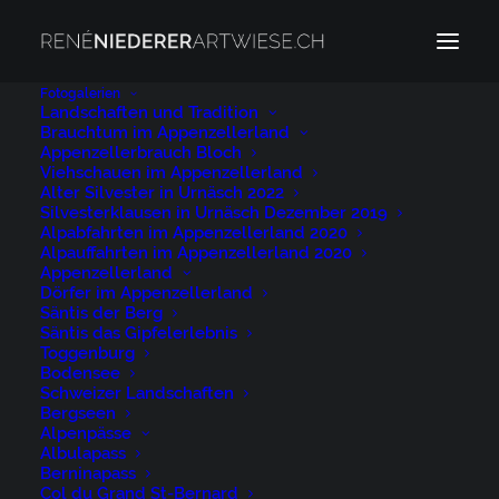
Fotogalerien
Landschaften und Tradition
Brauchtum im Appenzellerland
Appenzellerland Urnäsch
Appenzellerbrauch Bloch
Home
Appenzellerland Urnäsch
Viehschauen im Appenzellerland
Alter Silvester in Urnäsch 2022
Appenzellerland Urnäsch
Silvesterklausen in Urnäsch Dezember 2019
Alpabfahrten im Appenzellerland 2020
Alpauffahrten im Appenzellerland 2020
Appenzellerland
Dörfer im Appenzellerland
Säntis der Berg
Säntis das Gipfelerlebnis
Appenzellerland
Toggenburg
Bodensee
Urnäsch
Schweizer Landschaften
Bergseen
Alpenpässe
28. JANUAR 2025
|
BY
NIEDERER@ARTWIESE.CH
Albulapass
Berninapass
Col du Grand St-Bernard