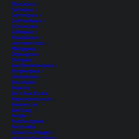
Flüelapass
Furkapass
Gemmipass
Gotthardpass
Grimselpass
Julierpass
Klausenpass
Lukmanierpass
Malojapass
Ostschweiz, Schweiz, Schwägalp, St.Gallen, Suisse,
Oberalppass
Switzerland, Säntis, Säntisbahn, Säntisbahn Säntis,
Ofenpass
San Bernadinopass
Toggenburg, Tourismus
Simplonpass
Umbrailpass
Sustenpass
Projekte
Zero Real Estate
Napoleonmuseum
Business Jet
René Niederer Fotografie
Werbung
People
Foodfotografie
Nürigstrasse 4
Architektur
Industrie Anlagen
CH 9107 Urnäsch
Industrie Maschinen