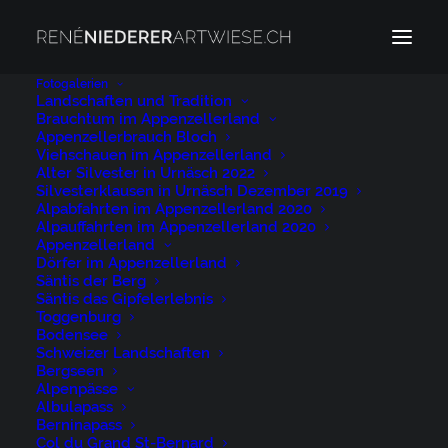
Fotogalerien
Landschaften und Tradition
Brauchtum im Appenzellerland
Säntisbahn
Appenzellerbrauch Bloch
Home
Säntisbahn
Säntisbahn
Viehschauen im Appenzellerland
Alter Silvester in Urnäsch 2022
Silvesterklausen in Urnäsch Dezember 2019
Alpabfahrten im Appenzellerland 2020
Alpauffahrten im Appenzellerland 2020
Appenzellerland
Dörfer im Appenzellerland
Säntis der Berg
Säntisbahn
Säntis das Gipfelerlebnis
Toggenburg
Bodensee
11. MÄRZ 2024
|
BY
NIEDERER@ARTWIESE.CH
Schweizer Landschaften
Bergseen
Alpenpässe
Albulapass
Berninapass
Col du Grand St-Bernard