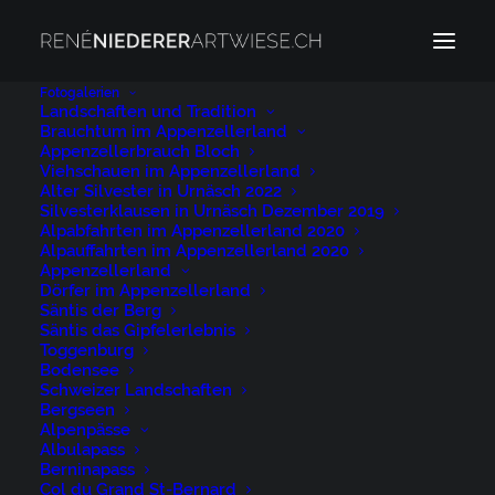
Fotogalerien
Landschaften und Tradition
Brauchtum im Appenzellerland
Säntisbahn
Appenzellerbrauch Bloch
Home
Säntisbahn
Säntisbahn
Viehschauen im Appenzellerland
Alter Silvester in Urnäsch 2022
Silvesterklausen in Urnäsch Dezember 2019
Alpabfahrten im Appenzellerland 2020
Alpauffahrten im Appenzellerland 2020
Appenzellerland
Dörfer im Appenzellerland
Säntis der Berg
Säntisbahn
Säntis das Gipfelerlebnis
Toggenburg
Bodensee
11. MÄRZ 2024
|
BY
NIEDERER@ARTWIESE.CH
Schweizer Landschaften
Bergseen
Alpenpässe
Albulapass
Berninapass
Col du Grand St-Bernard