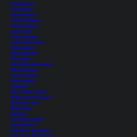
Flüelapass
Furkapass
Gemmipass
Gotthardpass
Grimselpass
Julierpass
Klausenpass
Lukmanierpass
Malojapass
Ostschweiz, Schweiz, Schwägalp, St.Gallen, Suisse,
Oberalppass
Switzerland, Säntis, Säntisbahn, Säntisbahn Säntis,
Ofenpass
San Bernadinopass
Toggenburg, Tourismus
Simplonpass
Umbrailpass
Sustenpass
Projekte
Zero Real Estate
Napoleonmuseum
Business Jet
René Niederer Fotografie
Werbung
People
Foodfotografie
Nürigstrasse 4
Architektur
Industrie Anlagen
CH 9107 Urnäsch
Industrie Maschinen