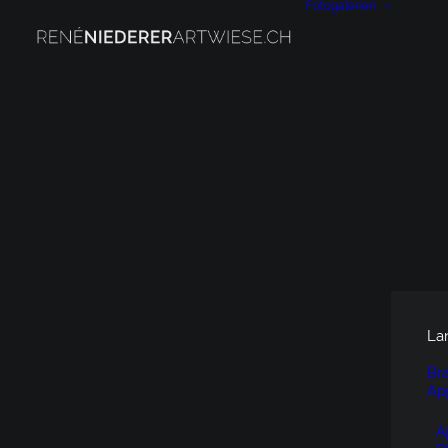
Fotogalerien
La
Br
Ap
A