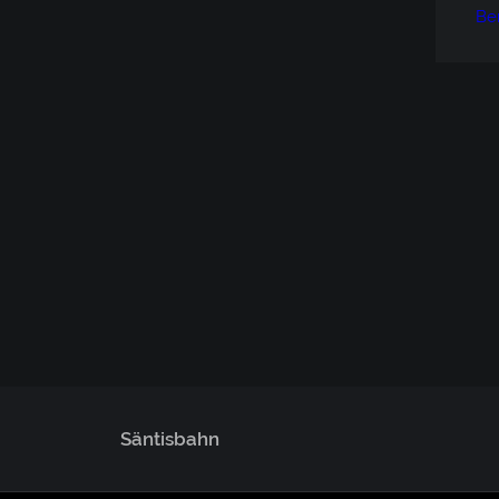
Be
Säntisbahn