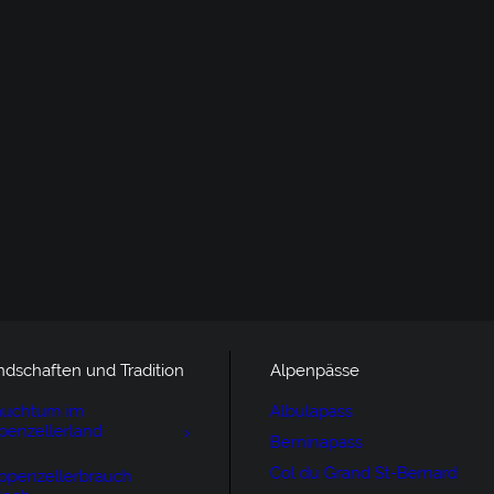
ndschaften und Tradition
Alpenpässe
auchtum im
Albulapass
penzellerland
Berninapass
Col du Grand St-Bernard
ppenzellerbrauch