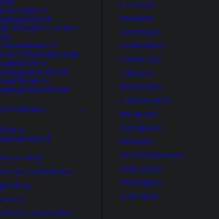
loch
Flüelapass
iehschauen im
Furkapass
ppenzellerland
lter Silvester in Urnäsch
Gemmipass
022
ilvesterklausen in
Gotthardpass
rnäsch Dezember 2019
Grimselpass
lpabfahrten im
ppenzellerland 2020
Julierpass
lpauffahrten im
Klausenpass
ppenzellerland 2020
Lukmanierpass
penzellerland
Malojapass
Oberalppass
örfer im
ppenzellerland
Ofenpass
San Bernadinopass
tis der Berg
Simplonpass
tis das Gipfelerlebnis
Umbrailpass
ggenburg
Sustenpass
densee
hweizer Landschaften