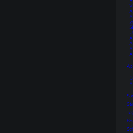
B
V
A
A
2
S
U
A
A
A
A
Ap
D
A
Sän
Sän
To
Bo
Sc