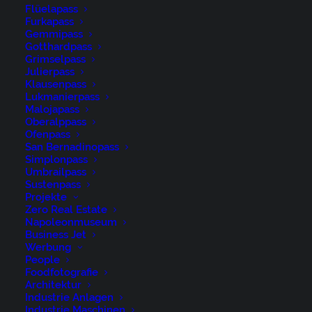
Flüelapass
Furkapass
Gemmipass
Gotthardpass
Grimselpass
Julierpass
Klausenpass
Lukmanierpass
Malojapass
Ostschweiz, Schweiz, Schwägalp, St.Gallen, Suisse,
Oberalppass
Switzerland, Säntis, Säntisbahn, Säntisbahn Säntis,
Ofenpass
San Bernadinopass
Toggenburg, Tourismus
Simplonpass
Umbrailpass
Sustenpass
Projekte
Zero Real Estate
Napoleonmuseum
Business Jet
René Niederer Fotografie
Werbung
People
Foodfotografie
Nürigstrasse 4
Architektur
Industrie Anlagen
CH 9107 Urnäsch
Industrie Maschinen