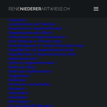
Fotogalerien
Landschaften und Tradition
Brauchtum im Appenzellerland
Säntisbahn
Appenzellerbrauch Bloch
Home
Säntisbahn
Säntisbahn
Viehschauen im Appenzellerland
Alter Silvester in Urnäsch 2022
Silvesterklausen in Urnäsch Dezember 2019
Alpabfahrten im Appenzellerland 2020
Alpauffahrten im Appenzellerland 2020
Appenzellerland
Dörfer im Appenzellerland
Säntis der Berg
Säntisbahn
Säntis das Gipfelerlebnis
Toggenburg
Bodensee
11. MÄRZ 2024
|
BY
NIEDERER@ARTWIESE.CH
Schweizer Landschaften
Bergseen
Alpenpässe
Albulapass
Berninapass
Col du Grand St-Bernard