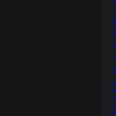
B
V
A
A
2
S
U
A
A
A
A
Ap
D
A
Sän
Sän
To
Bo
Sc