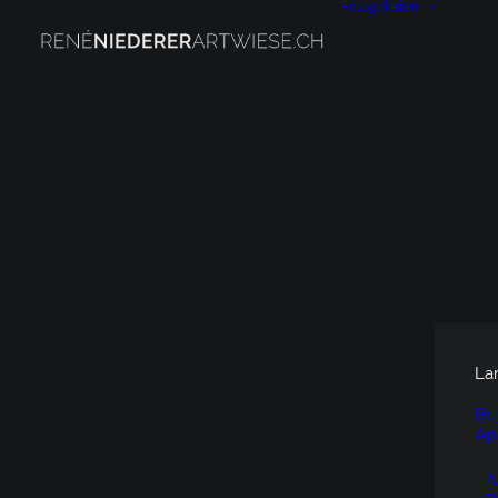
Fotogalerien
La
Br
Ap
A