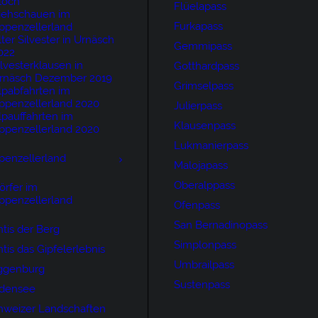
loch
Flüelapass
iehschauen im
Furkapass
ppenzellerland
lter Silvester in Urnäsch
Gemmipass
022
ilvesterklausen in
Gotthardpass
rnäsch Dezember 2019
Grimselpass
lpabfahrten im
ppenzellerland 2020
Julierpass
lpauffahrten im
Klausenpass
ppenzellerland 2020
Lukmanierpass
penzellerland
Malojapass
Oberalppass
örfer im
ppenzellerland
Ofenpass
San Bernadinopass
tis der Berg
Simplonpass
tis das Gipfelerlebnis
Umbrailpass
ggenburg
Sustenpass
densee
hweizer Landschaften