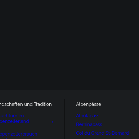
ndschaften und Tradition
Alpenpässe
auchtum im
Albulapass
penzellerland
Berninapass
Col du Grand St-Bernard
ppenzellerbrauch