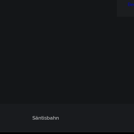
Be
Säntisbahn