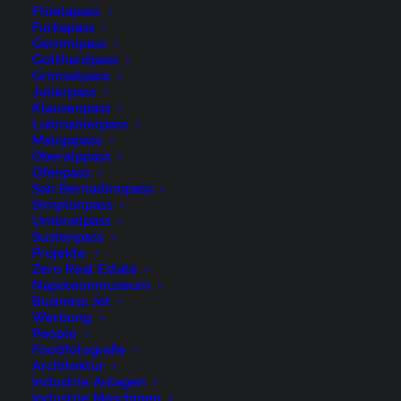
Flüelapass
Furkapass
Gemmipass
Gotthardpass
Grimselpass
Julierpass
Klausenpass
Lukmanierpass
Malojapass
Ostschweiz, Schweiz, Schwägalp, St.Gallen, Suisse,
Oberalppass
Switzerland, Säntis, Säntisbahn, Säntisbahn Säntis,
Ofenpass
San Bernadinopass
Toggenburg, Tourismus
Simplonpass
Umbrailpass
Sustenpass
Projekte
Zero Real Estate
Napoleonmuseum
Business Jet
René Niederer Fotografie
Werbung
People
Foodfotografie
Nürigstrasse 4
Architektur
Industrie Anlagen
CH 9107 Urnäsch
Industrie Maschinen