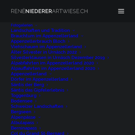
Fotogalerien
Landschaften und Tradition
Brauchtum im Appenzellerland
Säntisbahn
Appenzellerbrauch Bloch
Home
Säntisbahn
Säntisbahn
Viehschauen im Appenzellerland
Alter Silvester in Urnäsch 2022
Silvesterklausen in Urnäsch Dezember 2019
Alpabfahrten im Appenzellerland 2020
Alpauffahrten im Appenzellerland 2020
Appenzellerland
Dörfer im Appenzellerland
Säntis der Berg
Säntisbahn
Säntis das Gipfelerlebnis
Toggenburg
Bodensee
11. MÄRZ 2024
|
BY
NIEDERER@ARTWIESE.CH
Schweizer Landschaften
Bergseen
Alpenpässe
Albulapass
Berninapass
Col du Grand St-Bernard