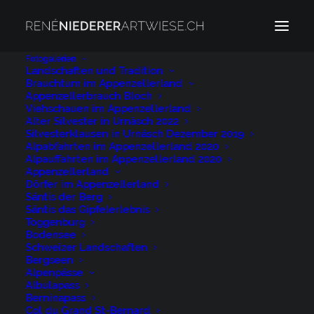
Fotogalerien
Landschaften und Tradition
Brauchtum im Appenzellerland
Schwellbrunn Appenzellerland
Appenzellerbrauch Bloch
Home
Schwellbrunn Appenzellerland
Viehschauen im Appenzellerland
Alter Silvester in Urnäsch 2022
Schwellbrunn Appenzellerland
Silvesterklausen in Urnäsch Dezember 2019
Alpabfahrten im Appenzellerland 2020
Alpauffahrten im Appenzellerland 2020
Appenzellerland
Dörfer im Appenzellerland
Säntis der Berg
Säntis das Gipfelerlebnis
Schwellbrunn
Toggenburg
Bodensee
Appenzellerland
Schweizer Landschaften
Bergseen
Alpenpässe
31. OKTOBER 2023
|
BY
NIEDERER@ARTWIESE.CH
Albulapass
Berninapass
Col du Grand St-Bernard