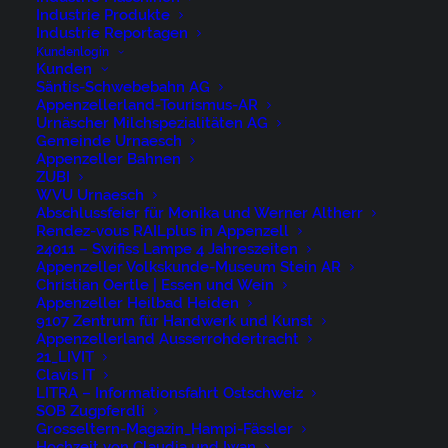
Industrie Produkte
Industrie Reportagen
Nürigstrasse 4
Kundenlogin
Kunden
CH 9107 Urnäsch
Säntis-Schwebebahn AG
Switzerland
Appenzellerland-Tourismus-AR
Urnäscher Milchspezialitäten AG
Gemeinde Urnaesch
Phone: +41 79 262 46 52
Appenzeller Bahnen
ZUBI
niederer@artwiese.ch
WVU Urnaesch
Abschlussfeier für Monika und Werner Altherr
Rendez-vous RAILplus in Appenzell
24011 – Swifiss Lampe 4 Jahreszeiten
Appenzeller Volkskunde-Museum Stein AR
Christian Oertle | Essen und Wein
Appenzeller Heilbad Heiden
9107 Zentrum für Handwerk und Kunst
© 2026 ARTWIESE.
All rights reserved
Appenzellerland Ausserrohdertracht
21_LIVIT
Clavis IT
LITRA – Informationsfahrt Ostschweiz
SOB Zugpferdli
Grosseltern-Magazin_Hampi-Fässler
Hochzeit von Claudia und Iwan