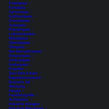
Flüelapass
Furkapass
Gemmipass
Gotthardpass
Grimselpass
Julierpass
Klausenpass
Lukmanierpass
Malojapass
Oberalppass
Ofenpass
San Bernadinopass
Appenzell, Appenzell Ausserrohden, Appenzeller
Simplonpass
Umbrailpass
Hinterland, Brauchtum, Landwirtschaft, Ostschweiz,
Sustenpass
Schweiz, Schönengrund, Sennen, Suisse, Switzerland,
Projekte
Zero Real Estate
Tracht, Viehschau, Wirtschaft, tradition
Napoleonmuseum
Business Jet
Werbung
People
Foodfotografie
Architektur
Industrie Anlagen
René Niederer Fotografie
Industrie Maschinen