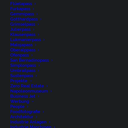
Flüelapass
Furkapass
Gemmipass
Gotthardpass
Grimselpass
Julierpass
Klausenpass
Lukmanierpass
Malojapass
Oberalppass
Ofenpass
San Bernadinopass
Appenzell, Appenzell Ausserrohden, Appenzeller
Simplonpass
Umbrailpass
Hinterland, Brauchtum, Landwirtschaft, Ostschweiz,
Sustenpass
Schweiz, Schönengrund, Sennen, Suisse, Switzerland,
Projekte
Zero Real Estate
Tracht, Viehschau, Wirtschaft, tradition
Napoleonmuseum
Business Jet
Werbung
People
Foodfotografie
Architektur
Industrie Anlagen
René Niederer Fotografie
Industrie Maschinen