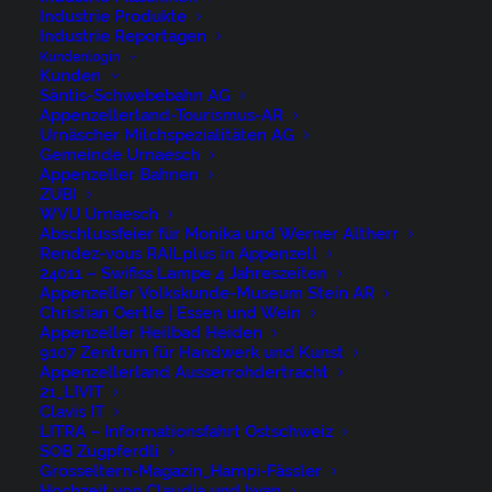
Industrie Produkte
Industrie Reportagen
Nürigstrasse 4
Kundenlogin
Kunden
CH 9107 Urnäsch
Säntis-Schwebebahn AG
Switzerland
Appenzellerland-Tourismus-AR
Urnäscher Milchspezialitäten AG
Gemeinde Urnaesch
Phone: +41 79 262 46 52
Appenzeller Bahnen
ZUBI
niederer@artwiese.ch
WVU Urnaesch
Abschlussfeier für Monika und Werner Altherr
Rendez-vous RAILplus in Appenzell
24011 – Swifiss Lampe 4 Jahreszeiten
Appenzeller Volkskunde-Museum Stein AR
Christian Oertle | Essen und Wein
Appenzeller Heilbad Heiden
9107 Zentrum für Handwerk und Kunst
© 2026 ARTWIESE.
All rights reserved
Appenzellerland Ausserrohdertracht
21_LIVIT
Clavis IT
LITRA – Informationsfahrt Ostschweiz
SOB Zugpferdli
Grosseltern-Magazin_Hampi-Fässler
Hochzeit von Claudia und Iwan