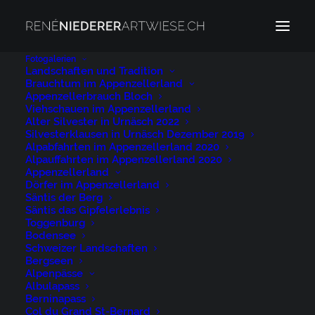
Fotogalerien
Landschaften und Tradition
Brauchtum im Appenzellerland
Schwellbrunn Appenzellerland
Appenzellerbrauch Bloch
Home
Schwellbrunn Appenzellerland
Viehschauen im Appenzellerland
Alter Silvester in Urnäsch 2022
Schwellbrunn Appenzellerland
Silvesterklausen in Urnäsch Dezember 2019
Alpabfahrten im Appenzellerland 2020
Alpauffahrten im Appenzellerland 2020
Appenzellerland
Dörfer im Appenzellerland
Säntis der Berg
Säntis das Gipfelerlebnis
Schwellbrunn
Toggenburg
Bodensee
Appenzellerland
Schweizer Landschaften
Bergseen
Alpenpässe
31. OKTOBER 2023
|
BY
NIEDERER@ARTWIESE.CH
Albulapass
Berninapass
Col du Grand St-Bernard