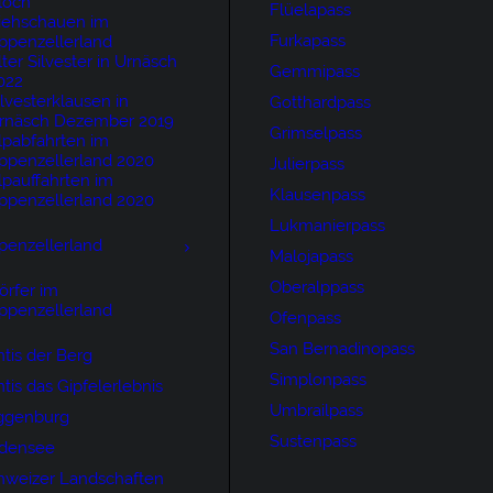
loch
Flüelapass
iehschauen im
Furkapass
ppenzellerland
lter Silvester in Urnäsch
Gemmipass
022
ilvesterklausen in
Gotthardpass
rnäsch Dezember 2019
Grimselpass
lpabfahrten im
ppenzellerland 2020
Julierpass
lpauffahrten im
Klausenpass
ppenzellerland 2020
Lukmanierpass
penzellerland
Malojapass
Oberalppass
örfer im
ppenzellerland
Ofenpass
San Bernadinopass
tis der Berg
Simplonpass
tis das Gipfelerlebnis
Umbrailpass
ggenburg
Sustenpass
densee
hweizer Landschaften