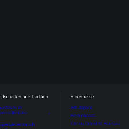
ndschaften und Tradition
Alpenpässe
auchtum im
Albulapass
penzellerland
Berninapass
Col du Grand St-Bernard
ppenzellerbrauch