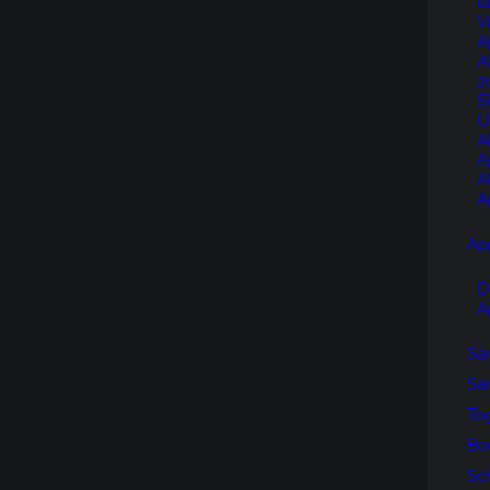
B
V
A
A
2
S
U
A
A
A
A
Ap
D
A
Sän
Sän
To
Bo
Sc