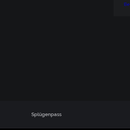
Be
Splügenpass