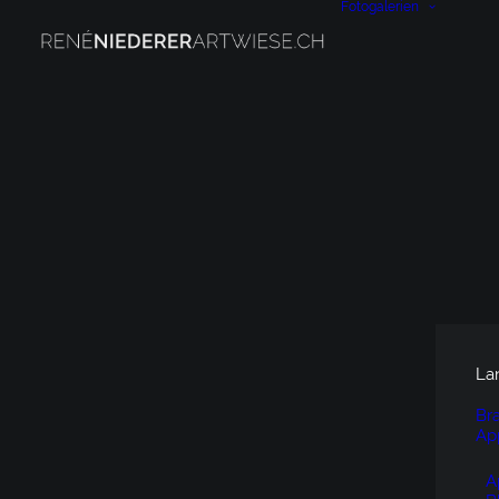
Fotogalerien
La
Br
Ap
A